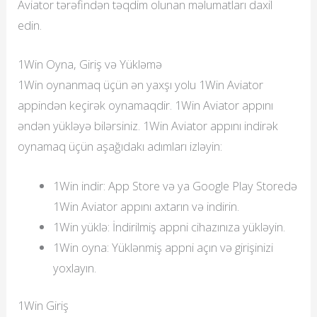
Aviator tərəfindən təqdim olunan məlumatları daxil
edin.
1Win Oyna, Giriş və Yükləmə
1Win oynanmaq üçün ən yaxşı yolu 1Win Aviator
appindən keçirək oynamaqdir. 1Win Aviator appını
əndən yükləyə bilərsiniz. 1Win Aviator appını indirək
oynamaq üçün aşağıdakı adımları izləyin:
1Win indir: App Store və ya Google Play Storedə
1Win Aviator appını axtarın və indirin.
1Win yüklə: İndirilmiş appni cihazınıza yükləyin.
1Win oyna: Yüklənmiş appni açın və girişinizi
yoxlayın.
1Win Giriş