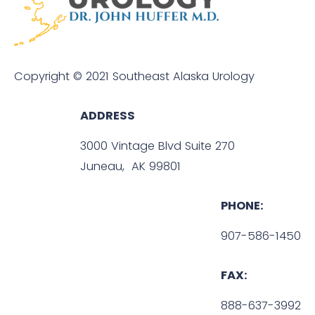
Copyright © 2021 Southeast Alaska Urology
ADDRESS
3000 Vintage Blvd Suite 270
Juneau, AK 99801
PHONE:
907-586-1450
FAX:
888-637-3992