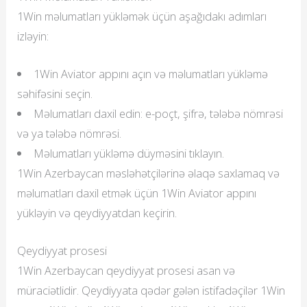
1Win məlumatları yükləmək üçün aşağıdakı adımları
izləyin:
1Win Aviator appını açın və məlumatları yükləmə
səhifəsini seçin.
Məlumatları daxil edin: e-poçt, şifrə, tələbə nömrəsi
və ya tələbə nömrəsi.
Məlumatları yükləmə düyməsini tıklayın.
1Win Azerbaycan məsləhətçilərinə əlaqə saxlamaq və
məlumatları daxil etmək üçün 1Win Aviator appını
yükləyin və qeydiyyatdan keçirin.
Qeydiyyat prosesi
1Win Azerbaycan qeydiyyat prosesi asan və
müraciətlidir. Qeydiyyata qədər gələn istifadəçilər 1Win