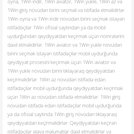
oyna, 1Win indir, 1Win aviator, 1Win yukle, 1Win az və
1Win giriş növüdən birini seçməli və istifadə etməlidirlər.
1Win oyna və 1Win indir növüdən birini seçmək istəyən
istifadəçilər 1Win ofisial saytından ya da mobil
uydurğundan qeydiyyatdan keçirmək üçün nömrələrini
daxil etməlidirlər. 1Win aviator və 1Win yukle növüdən
birini seçmək istəyən istifadəçilər mobil uydurğunda
qeydiyyat prosesini keçirmək üçün 1Win aviator və
1Win yukle növüdən birini tıklayaraq qeydiyyatdan
keçirməlidirlər. 1Win az növüdən istifadə edən
istifadəçilər mobil uydurğunda qeydiyyatdan keçirmək
üçün 1Win az növüdən istifadə etməlidirlər. 1Win giriş
növüdən istifadə edən istifadəçilər mobil uydurğunda
ya da ofisial saytında 1Win giriş növüdən tıklayaraq
qeydiyyatdan keçirməlidirlər. Qeydiyyatdan keçirən
istifadəçilər əlavə məlumatlar daxil etməlidirlər və