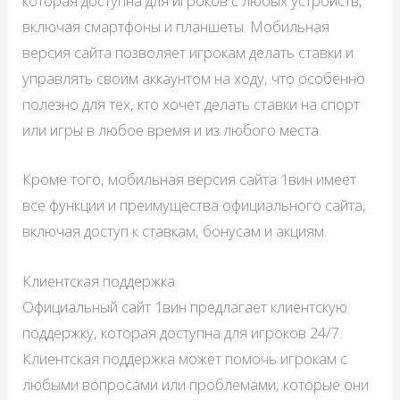
которая доступна для игроков с любых устройств,
включая смартфоны и планшеты. Мобильная
версия сайта позволяет игрокам делать ставки и
управлять своим аккаунтом на ходу, что особенно
полезно для тех, кто хочет делать ставки на спорт
или игры в любое время и из любого места.
Кроме того, мобильная версия сайта 1вин имеет
все функции и преимущества официального сайта,
включая доступ к ставкам, бонусам и акциям.
Клиентская поддержка
Официальный сайт 1вин предлагает клиентскую
поддержку, которая доступна для игроков 24/7.
Клиентская поддержка может помочь игрокам с
любыми вопросами или проблемами, которые они