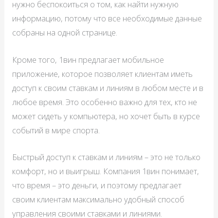
нужно беспокоиться о том, как найти нужную
информацию, потому что все необходимые данные
собраны на одной странице.
Кроме того, 1вин предлагает мобильное
приложение, которое позволяет клиентам иметь
доступ к своим ставкам и линиям в любом месте и в
любое время. Это особенно важно для тех, кто не
может сидеть у компьютера, но хочет быть в курсе
событий в мире спорта.
Быстрый доступ к ставкам и линиям – это не только
комфорт, но и выигрыш. Компания 1вин понимает,
что время – это деньги, и поэтому предлагает
своим клиентам максимально удобный способ
управления своими ставками и линиями.