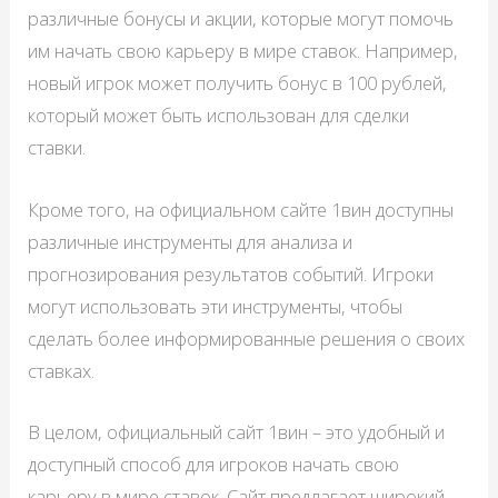
различные бонусы и акции, которые могут помочь
им начать свою карьеру в мире ставок. Например,
новый игрок может получить бонус в 100 рублей,
который может быть использован для сделки
ставки.
Кроме того, на официальном сайте 1вин доступны
различные инструменты для анализа и
прогнозирования результатов событий. Игроки
могут использовать эти инструменты, чтобы
сделать более информированные решения о своих
ставках.
В целом, официальный сайт 1вин – это удобный и
доступный способ для игроков начать свою
карьеру в мире ставок. Сайт предлагает широкий