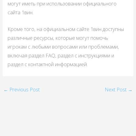
могут иметь при использовании официального
сайта 1вин.
Кроме того, на официальном сайте 1вин доступны
различные ресурсы, которые могут помочь
игрокам с любыми вопросами или проблемами,
включая раздел FAQ, раздел с инструкциями и
раздел с контактной информацией.
←
Previous Post
Next Post
→