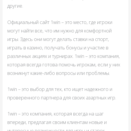
другие.
Официальный сайт 1win – это место, где игроки
могут найти все, что им нужно для комфортной
игры. Здесь они могут делать ставки на спорт,
играть в казино, получать бонусы и участие в
различных акциях и турнирах. 1win – это компания,
которая всегда готова помочь игрокам, если у них
возникнут какие-либо вопросы или проблемы.
1win – это выбор для тех, кто ищет надежного и
проверенного партнера для своих азартных игр.
1win – это компания, которая всегда на шаг
впереди, предлагая своим клиентам новые и
интересные возможности для игры и ставок.