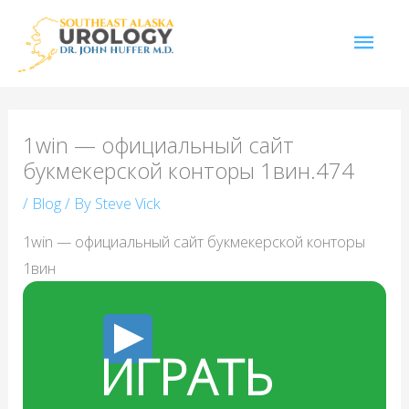
Skip
Mai
to
content
Men
1win — официальный сайт
букмекерской конторы 1вин.474
/
Blog
/ By
Steve Vick
1win — официальный сайт букмекерской конторы
1вин
ИГРАТЬ