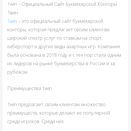
1win – Официальный Сайт Букмекерской Конторы
1вин
1win
– это официальный сайт букмекерской
конторы, которая предлагает своим клиентам
широкий спектр услуг по ставкам на спорт,
киберспорт и другие виды азартных игр. Компания
была основана в 2018 году и с тех пор стала одним
из лидеров на рынке букмекерства в России и за
рубежом.
Преимущества 1win
1win предлагает своим клиентам множество
преимуществ, которые делают ее популярной
среди игроков. Среди них: