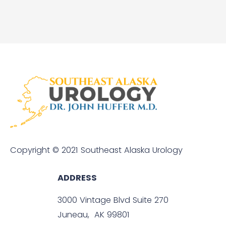
Copyright © 2021 Southeast Alaska Urology
ADDRESS
3000 Vintage Blvd Suite 270
Juneau, AK 99801