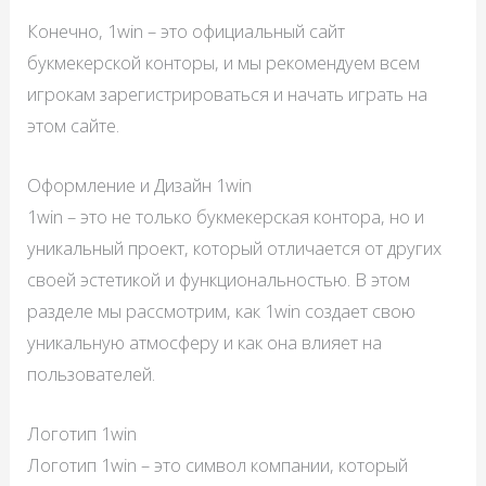
Конечно, 1win – это официальный сайт
букмекерской конторы, и мы рекомендуем всем
игрокам зарегистрироваться и начать играть на
этом сайте.
Оформление и Дизайн 1win
1win – это не только букмекерская контора, но и
уникальный проект, который отличается от других
своей эстетикой и функциональностью. В этом
разделе мы рассмотрим, как 1win создает свою
уникальную атмосферу и как она влияет на
пользователей.
Логотип 1win
Логотип 1win – это символ компании, который