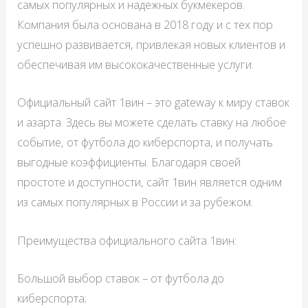
самых популярных и надежных букмекеров.
Компания была основана в 2018 году и с тех пор
успешно развивается, привлекая новых клиентов и
обеспечивая им высококачественные услуги.
Официальный сайт 1вин – это gateway к миру ставок
и азарта. Здесь вы можете сделать ставку на любое
событие, от футбола до киберспорта, и получать
выгодные коэффициенты. Благодаря своей
простоте и доступности, сайт 1вин является одним
из самых популярных в России и за рубежом.
Преимущества официального сайта 1вин:
Большой выбор ставок – от футбола до
киберспорта;