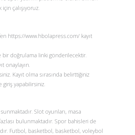
 için çalışıyoruz.
tfen https://www.hbolapress.com/ kayıt
 bir doğrulama linki gönderilecektir.
yıt onaylayın.
siniz. Kayıt olma sırasında belirttiğiniz
 giriş yapabilirsiniz.
ı sunmaktadır. Slot oyunları, masa
fazlası bulunmaktadır. Spor bahisleri de
dır. Futbol, basketbol, basketbol, voleybol