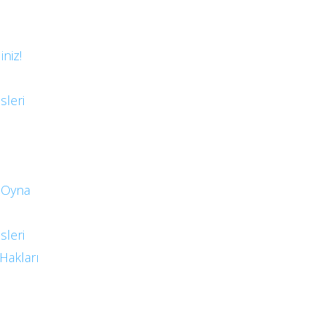
niz!
sleri
n Oyna
sleri
Hakları