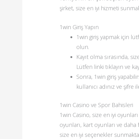
şirket, size en iyi hizmeti sunmak
1win Giriş Yapın
1win giriş yapmak için lü
olun.
Kayıt olma sırasında, size
Lütfen linki tıklayın ve ka
Sonra, 1win giriş yapabilir
kullanıcı adınız ve şifre ile
1win Casino ve Spor Bahisleri
1win Casino, size en iyi oyunlar
oyunları, kart oyunları ve daha 
size en iyi seçenekler sunmakta