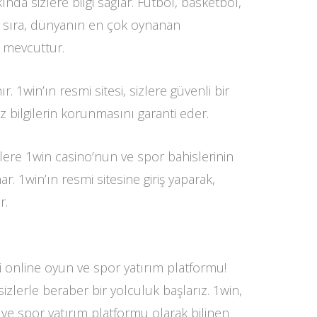
ında sizlere bilgi sağlar. Futbol, basketbol,
ı sıra, dünyanın en çok oynanan
a mevcuttur.
r. 1win’ın resmi sitesi, sizlere güvenli bir
iz bilgilerin korunmasını garanti eder.
zlere 1win casino’nun ve spor bahislerinin
r. 1win’ın resmi sitesine giriş yaparak,
r.
yi online oyun ve spor yatırım platformu!
sizlerle beraber bir yolculuk başlarız. 1win,
 ve spor yatırım platformu olarak bilinen