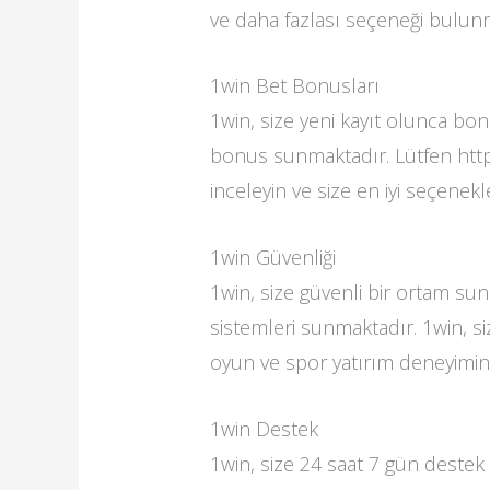
ve daha fazlası seçeneği bulun
1win Bet Bonusları
1win, size yeni kayıt olunca bon
bonus sunmaktadır. Lütfen htt
inceleyin ve size en iyi seçenekl
1win Güvenliği
1win, size güvenli bir ortam sunm
sistemleri sunmaktadır. 1win, si
oyun ve spor yatırım deneyimin
1win Destek
1win, size 24 saat 7 gün destek