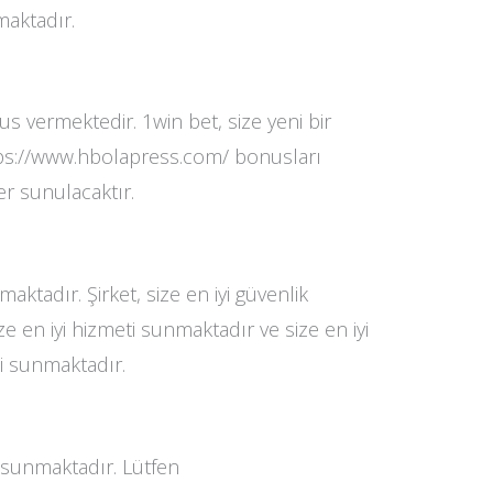
maktadır.
us vermektedir. 1win bet, size yeni bir
ps://www.hbolapress.com/ bonusları
er sunulacaktır.
aktadır. Şirket, size en iyi güvenlik
ze en iyi hizmeti sunmaktadır ve size en iyi
i sunmaktadır.
 sunmaktadır. Lütfen