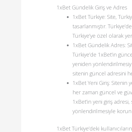
1xBet Gündelik Giriş ve Adres
1xBet Türkiye: Site, Türkiy
tasarlanmıştır. Türkiye’de
Türkiye’ye özel olarak y
1xBet Gündelik Adres: Si
Türkiye’de 1xBet’in güncel
yeniden yönlendirilmesiy
sitenin güncel adresini h
1xBet Yeni Giriş: Sitenin ye
her zaman güncel ve güven
1xBet’in yeni giriş adresi
yönlendirilmesiyle koru
1xBet Türkiye’deki kullanıcılarına