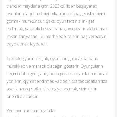
trendlər meydana çıxır. 2023-cü ildən başlayaraq,
oyunların təqdim etdiyi imkanların daha genişləndiyini
görmək mümkündür. Şəxsi oyun tərzinizi inkişaf
etdirmək, gələcəkdə sizə daha çox qazanc əldə etmək
imkanı tanıyacaq. Bu mərhələdə nələrin baş verəcəyini
qeyd etmək faydalıdır.
Texnologiyanın inkişafı, oyunların gələcəkdə daha
mürəkkəb və maraqlı olacağını göstərir. Oyunçuların
seçimi daha genişlənir, buna görə də oyunların müxtəlif
yönlərini qiymətləndirmək vacibdir. Öz tədqiqatlarınıza
əsaslanaraq doğru strategiya seçmək, sizin üçün
önəmli olacaqdır.
Yeni oyunlar və mükafatlar