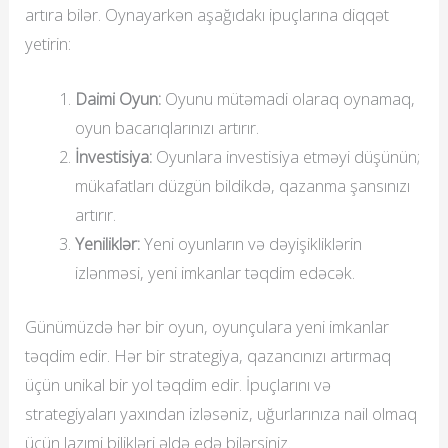
artıra bilər. Oynayarkən aşağıdakı ipuçlarına diqqət
yetirin:
Daimi Oyun:
Oyunu mütəmadi olaraq oynamaq,
oyun bacarıqlarınızı artırır.
İnvestisiya:
Oyunlara investisiya etməyi düşünün;
mükafatları düzgün bildikdə, qazanma şansınızı
artırır.
Yeniliklər:
Yeni oyunların və dəyişikliklərin
izlənməsi, yeni imkanlar təqdim edəcək.
Günümüzdə hər bir oyun, oyunçulara yeni imkanlar
təqdim edir. Hər bir strategiya, qazancınızı artırmaq
üçün unikal bir yol təqdim edir. İpuçlarını və
strategiyaları yaxından izləsəniz, uğurlarınıza nail olmaq
üçün lazımi bilikləri əldə edə bilərsiniz.