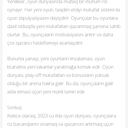
Yeniliklər, oyun dünyasında mütləq bir mühüm rol
oynayır. Hər yeni oyun, təqdim etdiyi mükafat sistemi ilə
oyun stipulyasiyasını dəyişdirir. Oyunçular bu oyunlara
daxil olduqda yeni mükafatları qazanmaq şansına sahib
olurlar. Bu, oyunçuların motivasiyasını artırır və daha
çox qazancı hədəfləməyi asanlaşdırır.
Bununla yanaşı, yeni oyunların imzalaması, oyun
ticarətinə yeni təkanlar yaratmağa kömək edir. Oyun
dünyası, play-off mükafatları və bonusların yüksək
olduğu bir arena halına gəlir. Bu da, oyunçuların gəlir
əldə etməsi üçün yeni mühit təmin edir.
Sonluq
Nəticə olaraq, 2023-cü ildə oyun dünyası, oyunçulara
öz bacarıqlarını sınamaq və qazancını artırmaq üçün