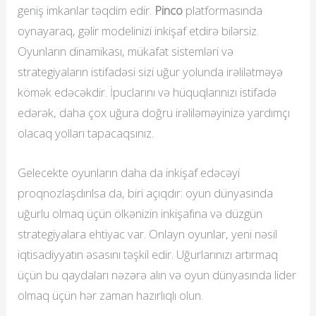
geniş imkanlar təqdim edir.
Pinco
platformasında
oynayaraq, gəlir modelinizi inkişaf etdirə bilərsiz.
Oyunların dinamikası, mükafat sistemləri və
strategiyaların istifadəsi sizi uğur yolunda irəlilətməyə
kömək edəcəkdir. İpuclarını və hüquqlarınızı istifadə
edərək, daha çox uğura doğru irəliləməyinizə yardımçı
olacaq yolları tapacaqsınız.
Gelecekte oyunların daha da inkişaf edəcəyi
proqnozlaşdırılsa da, biri açıqdır: oyun dünyasında
uğurlu olmaq üçün ölkənizin inkişafına və düzgün
strategiyalara ehtiyac var. Onlayn oyunlar, yeni nəsil
iqtisadiyyatın əsasını təşkil edir. Uğurlarınızı artırmaq
üçün bu qaydaları nəzərə alın və oyun dünyasında lider
olmaq üçün hər zaman hazırlıqlı olun.