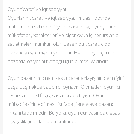
Oyun ticarəti və iqtisadiyyat
Oyunların ticarəti və iqtisadiyyatı, müasir dövrdə
mühüm rola sahibdir. Oyun ticarətində, oyunçuların
mükafatları, xarakterləri və digər oyun içi resursları al-
sat etmələri mümkün olur. Bəzən bu ticarət, ciddi
qazanc əldə etmənin yolu olur. Hər bir oyunçunun bu
bazarda öz yerini tutmağı üçün bilməsi vacibdir.
Oyun bazarının dinamikası, ticarət anlayışının dərinliyini
başa düşməkdə vacib rol oynayır. Qiymətlər, oyun içi
resursların təklifinə əsaslanaraq dəyişir. Oyun
mübadiləsinin edilməsi, istifadəçilərə əlavə qazanc
imkanı təqdim edir. Bu yolla, oyun dünyasındakı əsas
dəyişiklikləri anlamaq mümkündür.