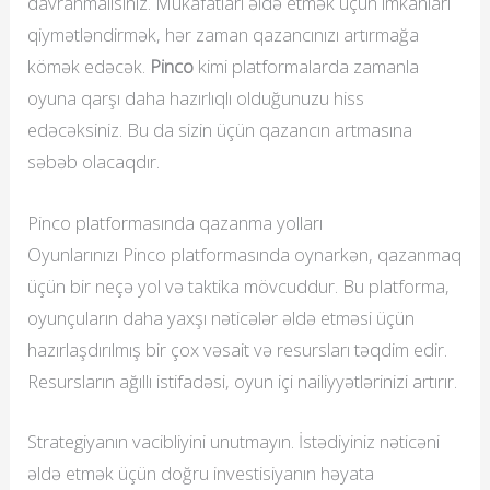
davranmalısınız. Mükafatları əldə etmək üçün imkanları
qiymətləndirmək, hər zaman qazancınızı artırmağa
kömək edəcək.
Pinco
kimi platformalarda zamanla
oyuna qarşı daha hazırlıqlı olduğunuzu hiss
edəcəksiniz. Bu da sizin üçün qazancın artmasına
səbəb olacaqdır.
Pinco platformasında qazanma yolları
Oyunlarınızı Pinco platformasında oynarkən, qazanmaq
üçün bir neçə yol və taktika mövcuddur. Bu platforma,
oyunçuların daha yaxşı nəticələr əldə etməsi üçün
hazırlaşdırılmış bir çox vəsait və resursları təqdim edir.
Resursların ağıllı istifadəsi, oyun içi nailiyyətlərinizi artırır.
Strategiyanın vacibliyini unutmayın. İstədiyiniz nəticəni
əldə etmək üçün doğru investisiyanın həyata