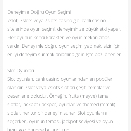
Deneyimle Doğru Oyun Seçimi
7slot, 7slots veya 7slots casino gibi canlı casino
sitelerinde oyun seçimi, deneyiminize büyük etki yapar.
Her oyunun kendi karakteri ve oyun mekanizması
vardır. Deneyimle doğru oyun seçimi yapmak, sizin için
en iyi deneyim sunmak anlamına gelir. İşte bazı öneriler:
Slot Oyunları
Slot oyunları, canlı casino oyunlarından en popüler
olanıdır. 7slot veya 7slots slotları çeşitli temalar ve
desenlerle doludur. Örneğin, fruits (meyve) temalı
slotlar, jackpot (jackpot) oyunları ve themed (temalı)
slotlar, her tür bir deneyim sunar. Slot oyunlarını
seçerken, oyunun teması, jackpot seviyesi ve oyun
hızını göz önünde bulundurun.