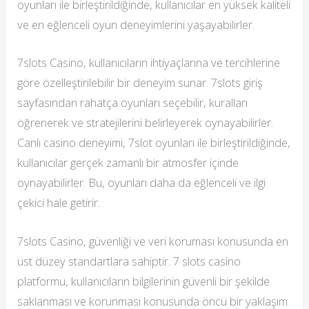
oyunları ile birleştirildiğinde, kullanıcılar en yüksek kaliteli
ve en eğlenceli oyun deneyimlerini yaşayabilirler.
7slots Casino, kullanıcıların ihtiyaçlarına ve tercihlerine
göre özelleştirilebilir bir deneyim sunar. 7slots giriş
sayfasından rahatça oyunları seçebilir, kuralları
öğrenerek ve stratejilerini belirleyerek oynayabilirler.
Canlı casino deneyimi, 7slot oyunları ile birleştirildiğinde,
kullanıcılar gerçek zamanlı bir atmosfer içinde
oynayabilirler. Bu, oyunları daha da eğlenceli ve ilgi
çekici hale getirir.
7slots Casino, güvenliği ve veri koruması konusunda en
üst düzey standartlara sahiptir. 7 slots casino
platformu, kullanıcıların bilgilerinin güvenli bir şekilde
saklanması ve korunması konusunda öncü bir yaklaşım