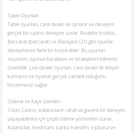
Table Oyunları
Table oyunları, canlı dealer ile oynanır ve deneyimi
gerçek bir casino deneyimi sunar. Roulette (roleta),
Baccarat (baccarat) ve Blackjack (21) gibi oyunlar,
deneyiminize farklı bir boyut ekler. Bu oyunları
seçerken, oyunun kurallarını ve stratejilerini bilmeniz
önemlidir. Live dealer oyunları, canlı dealer ile iletişim
kurmanızı ve oyunun gerçek zamanlı olduğunu
hissetmenizi sağlar.
Ödeme ve Kayıt İşlemleri
7slots Casino, kullanıcıların rahat ve güvenli bir deneyim
yaşayabilmesi için çeşitli ödeme yöntemleri sunar.
Kullanıcılar, kredi kartı, banka transferi, e-piyasa ve