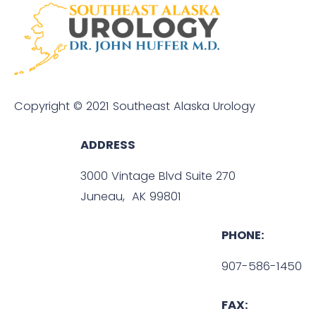
Copyright © 2021 Southeast Alaska Urology
ADDRESS
3000 Vintage Blvd Suite 270
Juneau, AK 99801
PHONE:
907-586-1450
FAX: