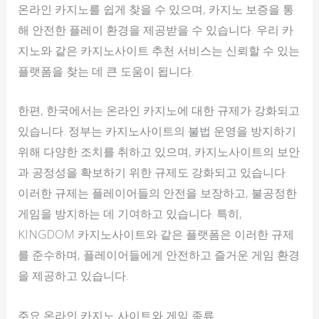
온라인 카지노를 쉽게 찾을 수 있으며, 카지노 보증을 통
해 안전한 플레이 환경을 제공받을 수 있습니다. 우리 카
지노와 같은 카지노사이트 추천 서비스는 신뢰할 수 있는
플랫폼을 찾는 데 큰 도움이 됩니다.
한편, 한국에서는 온라인 카지노에 대한 규제가 강화되고
있습니다. 정부는 카지노사이트의 불법 운영을 방지하기
위해 다양한 조치를 취하고 있으며, 카지노사이트의 보안
과 공정성을 확보하기 위한 규제도 강화되고 있습니다.
이러한 규제는 플레이어들의 안전을 보장하고, 불공정한
게임을 방지하는 데 기여하고 있습니다. 특히,
KINGDOM 카지노사이트와 같은 플랫폼은 이러한 규제
를 준수하며, 플레이어들에게 안전하고 즐거운 게임 환경
을 제공하고 있습니다.
주요 온라인 카지노 사이트와 게임 종류