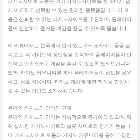
카지노사이트 모음은 여러 카지노사이트를 한 곳에서 쉽
게 비교하고 선택할 수 있는 편리한 플랫폼입니다. 이 모
음은 신뢰할 수 있는 카지노사이트를 추천하며, 플레이어
들이 안전하고 즐거운 게임을 즐길 수 있도록 돕습니다.
이 리뷰에서는 한국에서 인기 있는 카지노사이트들을 살
펴보고, 각 사이트의 장단점을 분석하여 플레이어들이 안
전하고 만족스러운 게임을 즐길 수 있도록 도와드립니다.
또한, 카지노 커뮤니티를 통해 플레이어들이 정보를 공유
하고, 상호 작용하며, 카지노 게임에 대한 지식을 향상시
킬 수 있는 방법도 소개하겠습니다.
온라인 카지노의 인기와 규제
온라인 카지노의 인기는 지속적으로 증가하고 있으며, 특
히 실시간 카지노사이트와 슬롯 사이트의 인기가 높습니
다. 카지노사이트 모음과 카지노 커뮤니티를 통해 다양한