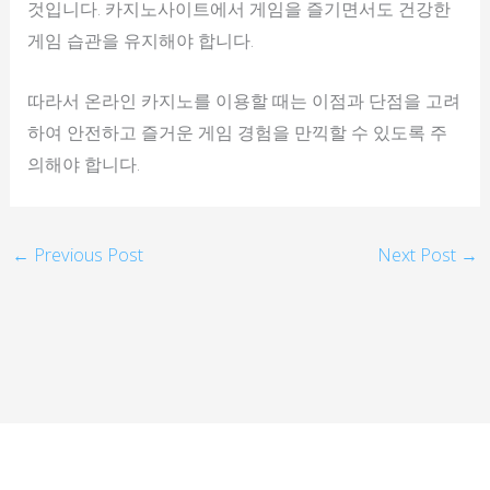
것입니다. 카지노사이트에서 게임을 즐기면서도 건강한
게임 습관을 유지해야 합니다.
따라서 온라인 카지노를 이용할 때는 이점과 단점을 고려
하여 안전하고 즐거운 게임 경험을 만끽할 수 있도록 주
의해야 합니다.
←
Previous Post
Next Post
→