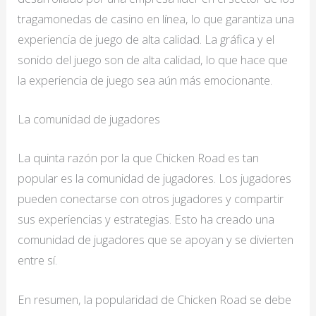
tragamonedas de casino en línea, lo que garantiza una
experiencia de juego de alta calidad. La gráfica y el
sonido del juego son de alta calidad, lo que hace que
la experiencia de juego sea aún más emocionante.
La comunidad de jugadores
La quinta razón por la que Chicken Road es tan
popular es la comunidad de jugadores. Los jugadores
pueden conectarse con otros jugadores y compartir
sus experiencias y estrategias. Esto ha creado una
comunidad de jugadores que se apoyan y se divierten
entre sí.
En resumen, la popularidad de Chicken Road se debe