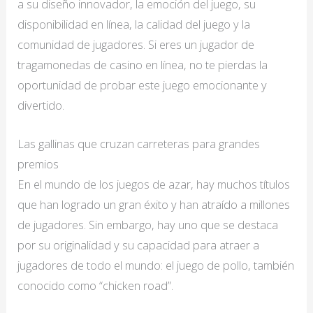
a su diseño innovador, la emoción del juego, su
disponibilidad en línea, la calidad del juego y la
comunidad de jugadores. Si eres un jugador de
tragamonedas de casino en línea, no te pierdas la
oportunidad de probar este juego emocionante y
divertido.
Las gallinas que cruzan carreteras para grandes
premios
En el mundo de los juegos de azar, hay muchos títulos
que han logrado un gran éxito y han atraído a millones
de jugadores. Sin embargo, hay uno que se destaca
por su originalidad y su capacidad para atraer a
jugadores de todo el mundo: el juego de pollo, también
conocido como “chicken road”.