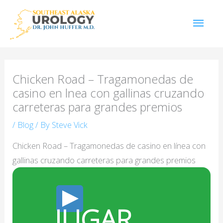
Skip
Mai
to
content
Men
Chicken Road – Tragamonedas de
casino en lnea con gallinas cruzando
carreteras para grandes premios
/
Blog
/ By
Steve Vick
Chicken Road – Tragamonedas de casino en línea con
gallinas cruzando carreteras para grandes premios
JUGAR