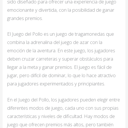
sido diseñado para ofrecer una experiencia de juego
emocionante y divertida, con la posibilidad de ganar
grandes premios.
El Juego del Pollo es un juego de tragamonedas que
combina la adrenalina del juego de azar con la
emoción de la aventura. En este juego, los jugadores
deben cruzar carreteras y superar obstáculos para
llegar a la meta y ganar premios. El juego es fácil de
jugar, pero difícil de dominar, lo que lo hace atractivo
para jugadores experimentados y principiantes.
En el Juego del Pollo, los jugadores pueden elegir entre
diferentes modos de juego, cada uno con sus propias
características y niveles de dificultad. Hay modos de
juego que ofrecen premios más altos, pero también