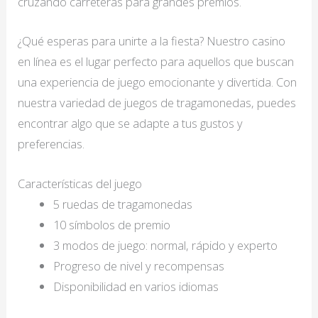
cruzando carreteras para grandes premios.
¿Qué esperas para unirte a la fiesta? Nuestro casino
en línea es el lugar perfecto para aquellos que buscan
una experiencia de juego emocionante y divertida. Con
nuestra variedad de juegos de tragamonedas, puedes
encontrar algo que se adapte a tus gustos y
preferencias.
Características del juego
5 ruedas de tragamonedas
10 símbolos de premio
3 modos de juego: normal, rápido y experto
Progreso de nivel y recompensas
Disponibilidad en varios idiomas