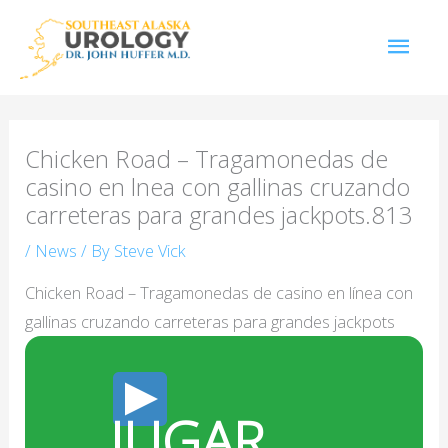
Skip
Mai
to
content
Men
Chicken Road – Tragamonedas de
casino en lnea con gallinas cruzando
carreteras para grandes jackpots.813
/
News
/ By
Steve Vick
Chicken Road – Tragamonedas de casino en línea con
gallinas cruzando carreteras para grandes jackpots
JUGAR