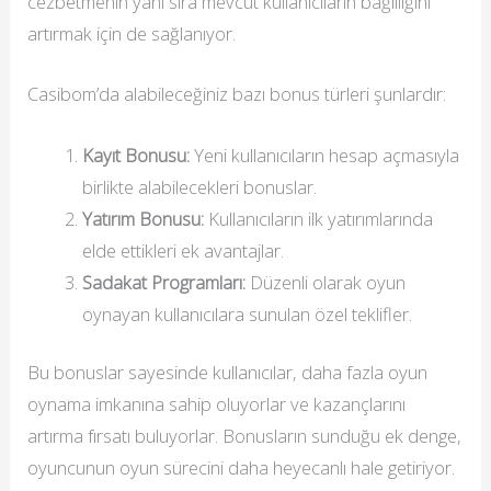
cezbetmenin yanı sıra mevcut kullanıcıların bağlılığını
artırmak için de sağlanıyor.
Casibom’da alabileceğiniz bazı bonus türleri şunlardır:
Kayıt Bonusu:
Yeni kullanıcıların hesap açmasıyla
birlikte alabilecekleri bonuslar.
Yatırım Bonusu:
Kullanıcıların ilk yatırımlarında
elde ettikleri ek avantajlar.
Sadakat Programları:
Düzenli olarak oyun
oynayan kullanıcılara sunulan özel teklifler.
Bu bonuslar sayesinde kullanıcılar, daha fazla oyun
oynama imkanına sahip oluyorlar ve kazançlarını
artırma fırsatı buluyorlar. Bonusların sunduğu ek denge,
oyuncunun oyun sürecini daha heyecanlı hale getiriyor.