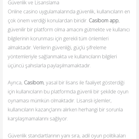
Güvenlik ve Lisanslama
Online casino uygulamalarında güvenlik, kullanıcıların en
çok önem verdiği konulardan biridir.
Casibom app
,
güvenilir bir platform olma amacını gütmekte ve kullanıcı
bilgilerinin korunması için gerekli tüm önlemleri
almaktadır. Verilerin güvenliği, güçlü şifreleme
yöntemleriyle sağlanmakta ve kullanıcıların bilgileri
üçüncü şahıslarla paylaşılmamaktadır.
Ayrıca,
Casibom
, yasal bir lisans ile faaliyet gösterdiği
için kullanıcıların bu platformda güvenli bir şekilde oyun
oynaması mümkün olmaktadır. Lisanslı işlemler,
kullanıcıların kazançlarını alırken herhangi bir sorunla
karşılaşmamalarını sağlıyor.
Güvenlik standartlarının yanı sıra, adil oyun politikaları