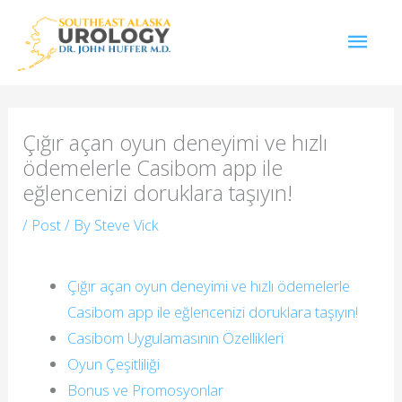
Skip
Mai
to
content
Men
Çığır açan oyun deneyimi ve hızlı
ödemelerle Casibom app ile
eğlencenizi doruklara taşıyın!
/
Post
/ By
Steve Vick
Çığır açan oyun deneyimi ve hızlı ödemelerle
Casibom app ile eğlencenizi doruklara taşıyın!
Casibom Uygulamasının Özellikleri
Oyun Çeşitliliği
Bonus ve Promosyonlar