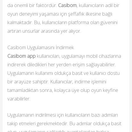
da önemli bir faktördür.
Casibom
, kullanıcıların adil bir
oyun deneyimi yaşaması için şeffaflık ilkesine bağlı
kalmaktadır. Bu, kullanıcıların platforma olan güvenini
artıran unsurlar arasında yer alıyor.
Casibom Uygulamasını İndirmek
Casibom app
kullanıcıları, uygulamayı mobil cihazlarına
indirerek diledikleri her yerden erişim sağlayabilirler.
Uygulamanın kullanımı oldukça basit ve kullanıcı dostu
bir arayüze sahiptir. Kullanıcılar, indirme işlemini
tamamladıktan sonra, kolayca üye olup oyun keyfine
varabilirler.
Uygulamanın indirilmesi için kullanıcıların bazı adımları
takip etmeleri gerekmektedir. Bu adımlar oldukça basit
olup, uygulamanın sağladığı avantajlardan hızlıca