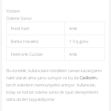
Yöntem
Ödeme Süresi
Kredi Kartı
Anlık
Banka Havalesi
1-3 iş günü
Elektronik Cüzdan
Anlık
Bu esneklik, kullanıcıların istedikleri zaman kazançlarını
nakit olarak alma şansı sunuyor ve bu da
Casibom
‘u
tercih edenlerin memnuniyetini artırıyor. Kullanıcılar,
kolay ve hızlı bir ödeme süreci ile oyun deneyimlerini
daha da ileri taşıyabiliyorlar.