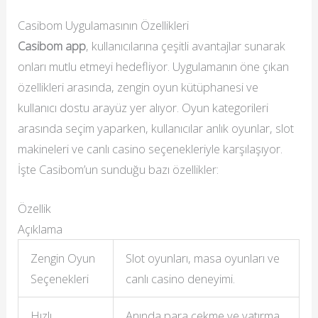
Casibom Uygulamasının Özellikleri
Casibom app
, kullanıcılarına çeşitli avantajlar sunarak
onları mutlu etmeyi hedefliyor. Uygulamanın öne çıkan
özellikleri arasında, zengin oyun kütüphanesi ve
kullanıcı dostu arayüz yer alıyor. Oyun kategorileri
arasında seçim yaparken, kullanıcılar anlık oyunlar, slot
makineleri ve canlı casino seçenekleriyle karşılaşıyor.
İşte Casibom’un sunduğu bazı özellikler:
Özellik
Açıklama
Zengin Oyun
Slot oyunları, masa oyunları ve
Seçenekleri
canlı casino deneyimi.
Hızlı
Anında para çekme ve yatırma