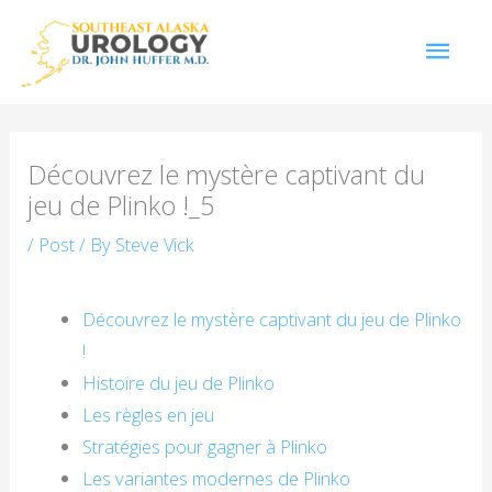
Skip
Mai
to
content
Men
Découvrez le mystère captivant du
jeu de Plinko !_5
/
Post
/ By
Steve Vick
Découvrez le mystère captivant du jeu de Plinko
!
Histoire du jeu de Plinko
Les règles en jeu
Stratégies pour gagner à Plinko
Les variantes modernes de Plinko