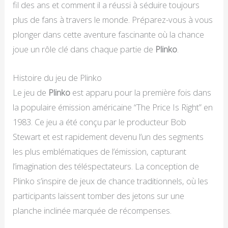
fil des ans et comment il a réussi à séduire toujours
plus de fans à travers le monde. Préparez-vous à vous
plonger dans cette aventure fascinante où la chance
joue un rôle clé dans chaque partie de
Plinko
.
Histoire du jeu de Plinko
Le jeu de
Plinko
est apparu pour la première fois dans
la populaire émission américaine “The Price Is Right” en
1983. Ce jeu a été conçu par le producteur Bob
Stewart et est rapidement devenu l’un des segments
les plus emblématiques de l’émission, capturant
l’imagination des téléspectateurs. La conception de
Plinko s’inspire de jeux de chance traditionnels, où les
participants laissent tomber des jetons sur une
planche inclinée marquée de récompenses.