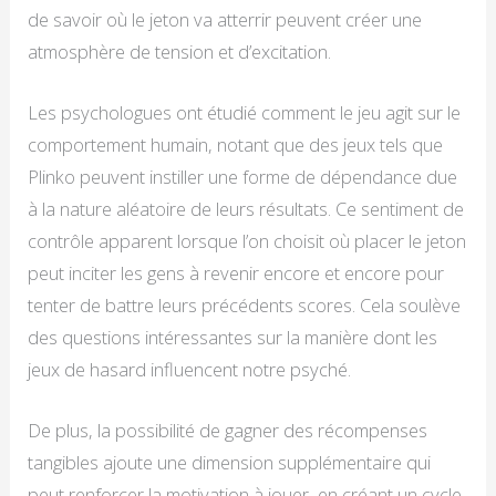
de savoir où le jeton va atterrir peuvent créer une
atmosphère de tension et d’excitation.
Les psychologues ont étudié comment le jeu agit sur le
comportement humain, notant que des jeux tels que
Plinko peuvent instiller une forme de dépendance due
à la nature aléatoire de leurs résultats. Ce sentiment de
contrôle apparent lorsque l’on choisit où placer le jeton
peut inciter les gens à revenir encore et encore pour
tenter de battre leurs précédents scores. Cela soulève
des questions intéressantes sur la manière dont les
jeux de hasard influencent notre psyché.
De plus, la possibilité de gagner des récompenses
tangibles ajoute une dimension supplémentaire qui
peut renforcer la motivation à jouer, en créant un cycle