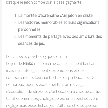
lorsque le jeton tombe sur la case gagnante.
La montée d’adrénaline d’un jeton en chute.
Les victoires mémorables et leurs significations
personnelles.
Les moments de partage avec des amis lors des
séances de jeu.
Les aspects psychologiques du jeu
Le jeu de
Plinko
ne concerne pas seulement la chance,
mais il suscite également des émotions et des
comportements fascinants chez les participants. De
nombreux joueurs expérimentent un mélange
d’excitation, de stress et d’anticipation à chaque partie.
Ce phénomène psychologique est un aspect souvent
négligé mais essentiel du jeu. L’attente et le suspense