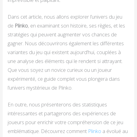
Dans cet article, nous allons explorer l’univers du jeu
de
Plinko
, en examinant son histoire, ses règles, et les
stratégies qui peuvent augmenter vos chances de
gagner. Nous découvrirons également les différentes
variantes du jeu qui existent aujourd’hui, couplées à
une analyse des éléments qui le rendent si attrayant.
Que vous soyez un novice curieux ou un joueur
expérimenté, ce guide complet vous plongera dans
l’univers mystérieux de Plinko.
En outre, nous présenterons des statistiques
intéressantes et partagerons des expériences de
joueurs pour enrichir votre compréhension de ce jeu
emblématique. Découvrez comment
Plinko
a évolué au