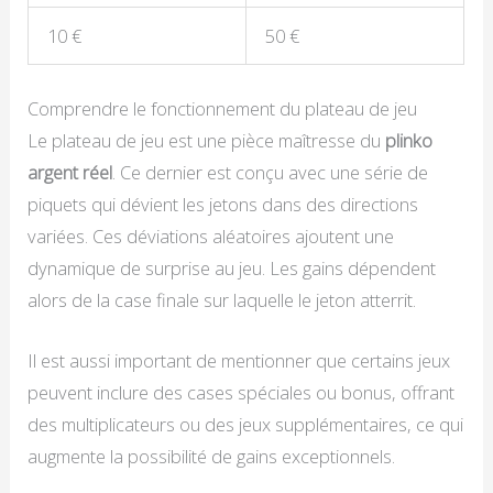
10 €
50 €
Comprendre le fonctionnement du plateau de jeu
Le plateau de jeu est une pièce maîtresse du
plinko
argent réel
. Ce dernier est conçu avec une série de
piquets qui dévient les jetons dans des directions
variées. Ces déviations aléatoires ajoutent une
dynamique de surprise au jeu. Les gains dépendent
alors de la case finale sur laquelle le jeton atterrit.
Il est aussi important de mentionner que certains jeux
peuvent inclure des cases spéciales ou bonus, offrant
des multiplicateurs ou des jeux supplémentaires, ce qui
augmente la possibilité de gains exceptionnels.