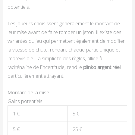
potentiels.
Les joueurs choisissent généralement le montant de
leur mise avant de faire tomber un jeton. Il existe des
variantes du jeu qui permettent également de modifier
la vitesse de chute, rendant chaque partie unique et
imprévisible. La simplicité des règles, alliée à
l’adrénaline de l’incertitude, rend le
plinko argent réel
particulièrement attrayant.
Montant de la mise
Gains potentiels
1 €
5 €
5 €
25 €