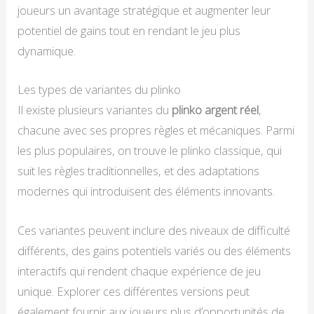
joueurs un avantage stratégique et augmenter leur
potentiel de gains tout en rendant le jeu plus
dynamique.
Les types de variantes du plinko
Il existe plusieurs variantes du
plinko argent réel
,
chacune avec ses propres règles et mécaniques. Parmi
les plus populaires, on trouve le plinko classique, qui
suit les règles traditionnelles, et des adaptations
modernes qui introduisent des éléments innovants.
Ces variantes peuvent inclure des niveaux de difficulté
différents, des gains potentiels variés ou des éléments
interactifs qui rendent chaque expérience de jeu
unique. Explorer ces différentes versions peut
également fournir aux joueurs plus d’opportunités de