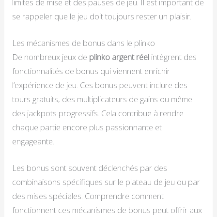
limites de mise et des pauses de jeu. Il est important de
se rappeler que le jeu doit toujours rester un plaisir.
Les mécanismes de bonus dans le plinko
De nombreux jeux de
plinko argent réel
intègrent des
fonctionnalités de bonus qui viennent enrichir
l’expérience de jeu. Ces bonus peuvent inclure des
tours gratuits, des multiplicateurs de gains ou même
des jackpots progressifs. Cela contribue à rendre
chaque partie encore plus passionnante et
engageante.
Les bonus sont souvent déclenchés par des
combinaisons spécifiques sur le plateau de jeu ou par
des mises spéciales. Comprendre comment
fonctionnent ces mécanismes de bonus peut offrir aux