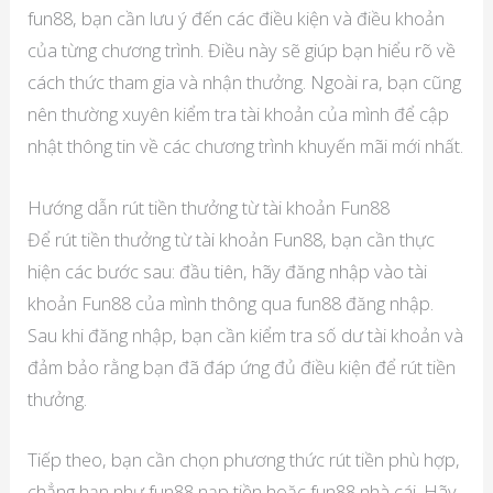
fun88, bạn cần lưu ý đến các điều kiện và điều khoản
của từng chương trình. Điều này sẽ giúp bạn hiểu rõ về
cách thức tham gia và nhận thưởng. Ngoài ra, bạn cũng
nên thường xuyên kiểm tra tài khoản của mình để cập
nhật thông tin về các chương trình khuyến mãi mới nhất.
Hướng dẫn rút tiền thưởng từ tài khoản Fun88
Để rút tiền thưởng từ tài khoản Fun88, bạn cần thực
hiện các bước sau: đầu tiên, hãy đăng nhập vào tài
khoản Fun88 của mình thông qua fun88 đăng nhập.
Sau khi đăng nhập, bạn cần kiểm tra số dư tài khoản và
đảm bảo rằng bạn đã đáp ứng đủ điều kiện để rút tiền
thưởng.
Tiếp theo, bạn cần chọn phương thức rút tiền phù hợp,
chẳng hạn như fun88 nạp tiền hoặc fun88 nhà cái. Hãy