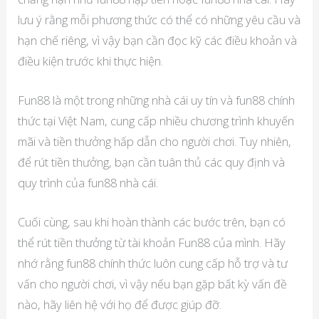
lưu ý rằng mỗi phương thức có thể có những yêu cầu và
hạn chế riêng, vì vậy bạn cần đọc kỹ các điều khoản và
điều kiện trước khi thực hiện.
Fun88 là một trong những nhà cái uy tín và fun88 chính
thức tại Việt Nam, cung cấp nhiều chương trình khuyến
mãi và tiền thưởng hấp dẫn cho người chơi. Tuy nhiên,
để rút tiền thưởng, bạn cần tuân thủ các quy định và
quy trình của fun88 nhà cái.
Cuối cùng, sau khi hoàn thành các bước trên, bạn có
thể rút tiền thưởng từ tài khoản Fun88 của mình. Hãy
nhớ rằng fun88 chính thức luôn cung cấp hỗ trợ và tư
vấn cho người chơi, vì vậy nếu bạn gặp bất kỳ vấn đề
nào, hãy liên hệ với họ để được giúp đỡ.