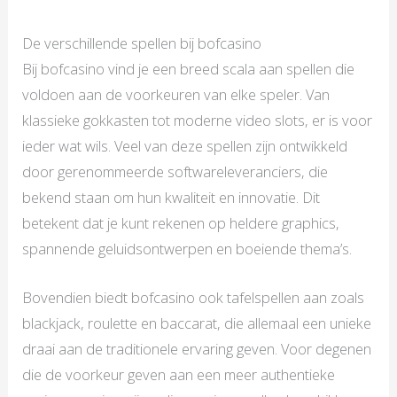
De verschillende spellen bij bofcasino
Bij bofcasino vind je een breed scala aan spellen die
voldoen aan de voorkeuren van elke speler. Van
klassieke gokkasten tot moderne video slots, er is voor
ieder wat wils. Veel van deze spellen zijn ontwikkeld
door gerenommeerde softwareleveranciers, die
bekend staan om hun kwaliteit en innovatie. Dit
betekent dat je kunt rekenen op heldere graphics,
spannende geluidsontwerpen en boeiende thema’s.
Bovendien biedt bofcasino ook tafelspellen aan zoals
blackjack, roulette en baccarat, die allemaal een unieke
draai aan de traditionele ervaring geven. Voor degenen
die de voorkeur geven aan een meer authentieke