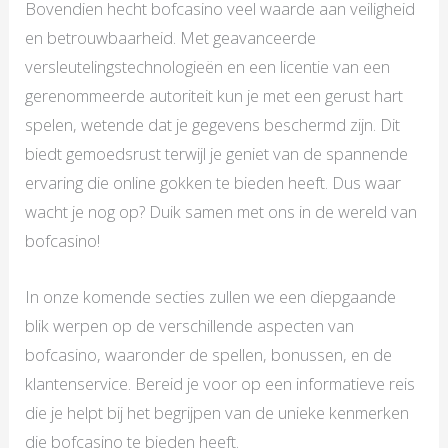
Bovendien hecht bofcasino veel waarde aan veiligheid
en betrouwbaarheid. Met geavanceerde
versleutelingstechnologieën en een licentie van een
gerenommeerde autoriteit kun je met een gerust hart
spelen, wetende dat je gegevens beschermd zijn. Dit
biedt gemoedsrust terwijl je geniet van de spannende
ervaring die online gokken te bieden heeft. Dus waar
wacht je nog op? Duik samen met ons in de wereld van
bofcasino!
In onze komende secties zullen we een diepgaande
blik werpen op de verschillende aspecten van
bofcasino, waaronder de spellen, bonussen, en de
klantenservice. Bereid je voor op een informatieve reis
die je helpt bij het begrijpen van de unieke kenmerken
die bofcasino te bieden heeft.