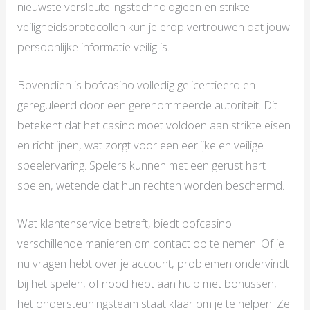
nieuwste versleutelingstechnologieën en strikte
veiligheidsprotocollen kun je erop vertrouwen dat jouw
persoonlijke informatie veilig is.
Bovendien is bofcasino volledig gelicentieerd en
gereguleerd door een gerenommeerde autoriteit. Dit
betekent dat het casino moet voldoen aan strikte eisen
en richtlijnen, wat zorgt voor een eerlijke en veilige
speelervaring. Spelers kunnen met een gerust hart
spelen, wetende dat hun rechten worden beschermd.
Wat klantenservice betreft, biedt bofcasino
verschillende manieren om contact op te nemen. Of je
nu vragen hebt over je account, problemen ondervindt
bij het spelen, of nood hebt aan hulp met bonussen,
het ondersteuningsteam staat klaar om je te helpen. Ze