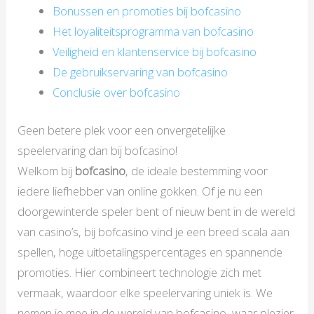
Bonussen en promoties bij bofcasino
Het loyaliteitsprogramma van bofcasino
Veiligheid en klantenservice bij bofcasino
De gebruikservaring van bofcasino
Conclusie over bofcasino
Geen betere plek voor een onvergetelijke
speelervaring dan bij bofcasino!
Welkom bij
bofcasino
, de ideale bestemming voor
iedere liefhebber van online gokken. Of je nu een
doorgewinterde speler bent of nieuw bent in de wereld
van casino’s, bij bofcasino vind je een breed scala aan
spellen, hoge uitbetalingspercentages en spannende
promoties. Hier combineert technologie zich met
vermaak, waardoor elke speelervaring uniek is. We
nemen je mee in de wereld van bofcasino, waar plezier