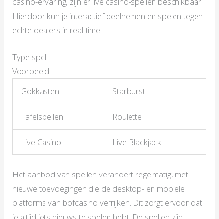
casino-ervaring, zijn er live casino-spellen beschikbaar.
Hierdoor kun je interactief deelnemen en spelen tegen
echte dealers in real-time.
Type spel
Voorbeeld
Gokkasten
Starburst
Tafelspellen
Roulette
Live Casino
Live Blackjack
Het aanbod van spellen verandert regelmatig, met
nieuwe toevoegingen die de desktop- en mobiele
platforms van bofcasino verrijken. Dit zorgt ervoor dat
je altijd iets nieuws te spelen hebt. De spellen zijn