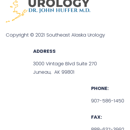
Copyright © 2021 Southeast Alaska Urology
ADDRESS
3000 Vintage Blvd Suite 270
Juneau, AK 99801
PHONE:
907-586-1450
FAX:
888-637-3992