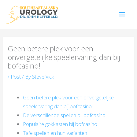
Skip
Mai
to
content
Men
Geen betere plek voor een
onvergetelijke speelervaring dan bij
bofcasino!
/
Post
/ By
Steve Vick
Geen betere plek voor een onvergetelijke
speelervaring dan bij bofcasino!
De verschillende spellen bij bofcasino
Populaire gokkasten bij bofcasino
Tafelspellen en hun varianten