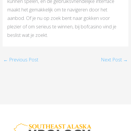
kunnen spelen, en de gebruiksvriendelijke interface
maakt het gemakkelijk om te navigeren door het
aanbod. Of je nu op zoek bent naar gokken voor
plezier of om serieus te winnen, bij bofcasino vind je
beslist wat je zoekt.
←
Previous Post
Next Post
→