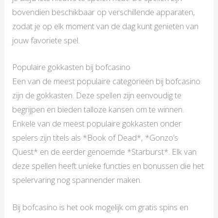
bovendien beschikbaar op verschillende apparaten,
zodat je op elk moment van de dag kunt genieten van
jouw favoriete spel.
Populaire gokkasten bij bofcasino
Een van de meest populaire categorieën bij bofcasino
zijn de gokkasten. Deze spellen zijn eenvoudig te
begrijpen en bieden talloze kansen om te winnen.
Enkele van de meest populaire gokkasten onder
spelers zijn titels als *Book of Dead*, *Gonzo’s
Quest* en de eerder genoemde *Starburst*. Elk van
deze spellen heeft unieke functies en bonussen die het
spelervaring nog spannender maken.
Bij bofcasino is het ook mogelijk om gratis spins en