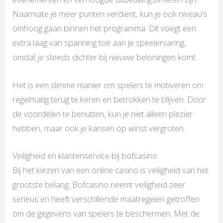
Naarmate je meer punten verdient, kun je ook niveau’s
omhoog gaan binnen het programma. Dit voegt een
extra laag van spanning toe aan je speelervaring,
omdat je steeds dichter bij nieuwe beloningen komt.
Het is een slimme manier om spelers te motiveren om
regelmatig terug te keren en betrokken te blijven. Door
de voordelen te benutten, kun je niet alleen plezier
hebben, maar ook je kansen op winst vergroten.
Veiligheid en klantenservice bij bofcasino
Bij het kiezen van een online casino is veiligheid van het
grootste belang. Bofcasino neemt veiligheid zeer
serieus en heeft verschillende maatregelen getroffen
om de gegevens van spelers te beschermen. Met de