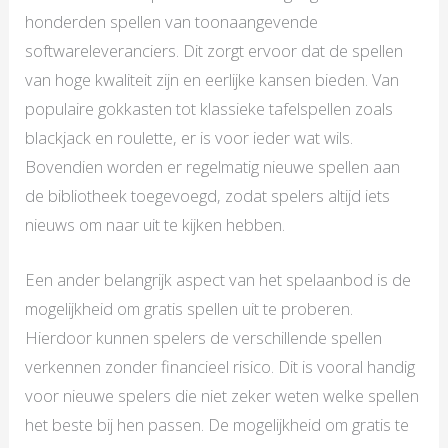
honderden spellen van toonaangevende
softwareleveranciers. Dit zorgt ervoor dat de spellen
van hoge kwaliteit zijn en eerlijke kansen bieden. Van
populaire gokkasten tot klassieke tafelspellen zoals
blackjack en roulette, er is voor ieder wat wils.
Bovendien worden er regelmatig nieuwe spellen aan
de bibliotheek toegevoegd, zodat spelers altijd iets
nieuws om naar uit te kijken hebben.
Een ander belangrijk aspect van het spelaanbod is de
mogelijkheid om gratis spellen uit te proberen.
Hierdoor kunnen spelers de verschillende spellen
verkennen zonder financieel risico. Dit is vooral handig
voor nieuwe spelers die niet zeker weten welke spellen
het beste bij hen passen. De mogelijkheid om gratis te