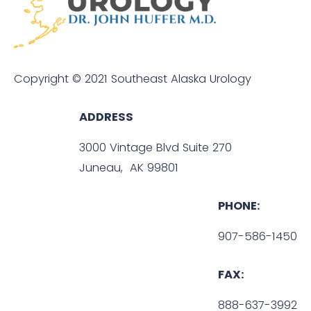
Copyright © 2021 Southeast Alaska Urology
ADDRESS
3000 Vintage Blvd Suite 270
Juneau, AK 99801
PHONE:
907-586-1450
FAX:
888-637-3992