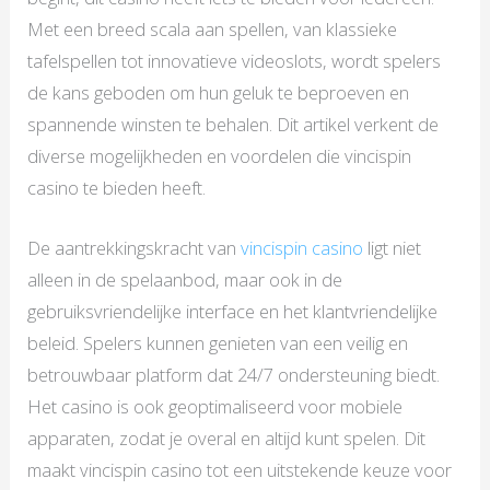
Met een breed scala aan spellen, van klassieke
tafelspellen tot innovatieve videoslots, wordt spelers
de kans geboden om hun geluk te beproeven en
spannende winsten te behalen. Dit artikel verkent de
diverse mogelijkheden en voordelen die vincispin
casino te bieden heeft.
De aantrekkingskracht van
vincispin casino
ligt niet
alleen in de spelaanbod, maar ook in de
gebruiksvriendelijke interface en het klantvriendelijke
beleid. Spelers kunnen genieten van een veilig en
betrouwbaar platform dat 24/7 ondersteuning biedt.
Het casino is ook geoptimaliseerd voor mobiele
apparaten, zodat je overal en altijd kunt spelen. Dit
maakt vincispin casino tot een uitstekende keuze voor