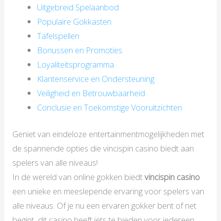
Uitgebreid Spelaanbod
Populaire Gokkasten
Tafelspellen
Bonussen en Promoties
Loyaliteitsprogramma
Klantenservice en Ondersteuning
Veiligheid en Betrouwbaarheid
Conclusie en Toekomstige Vooruitzichten
Geniet van eindeloze entertainmentmogelijkheden met
de spannende opties die vincispin casino biedt aan
spelers van alle niveaus!
In de wereld van online gokken biedt
vincispin casino
een unieke en meeslepende ervaring voor spelers van
alle niveaus. Of je nu een ervaren gokker bent of net
begint, dit casino heeft iets te bieden voor iedereen.