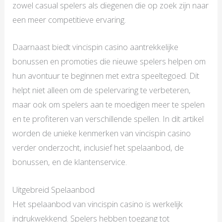
zowel casual spelers als diegenen die op zoek zijn naar
een meer competitieve ervaring.
Daarnaast biedt vincispin casino aantrekkelijke
bonussen en promoties die nieuwe spelers helpen om
hun avontuur te beginnen met extra speeltegoed. Dit
helpt niet alleen om de spelervaring te verbeteren,
maar ook om spelers aan te moedigen meer te spelen
en te profiteren van verschillende spellen. In dit artikel
worden de unieke kenmerken van vincispin casino
verder onderzocht, inclusief het spelaanbod, de
bonussen, en de klantenservice.
Uitgebreid Spelaanbod
Het spelaanbod van vincispin casino is werkelijk
indrukwekkend. Spelers hebben toegang tot