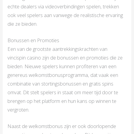
echte dealers via videoverbindingen spelen, trekken
ook veel spelers aan vanwege de realistische ervaring
die ze bieden.
Bonussen en Promoties
Een van de grootste aantrekkingskrachten van
vincispin casino zijn de bonussen en promoties die ze
bieden. Nieuwe spelers kunnen profiteren van een
genereus welkomstbonusprogramma, dat vaak een
combinatie van stortingsbonussen en gratis spins
omvat. Dit stelt spelers in staat om meer tijd door te
brengen op het platform en hun kans op winnen te
vergroten.
Naast de welkomstbonus zijn er ook doorlopende