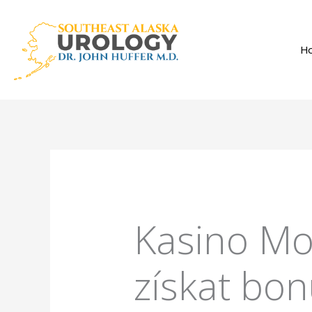
Skip
to
H
content
Kasino Mo
získat bo