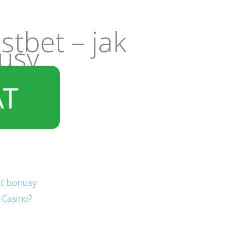
tbet – jak
nusy
T
ať bonusy
 Casino?