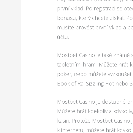
první vklad. Po registraci se o
bonusu, který chcete získat. Po
musíte provést první vklad a 
účtu.
Mostbet Casino je také známé 
tabletními hrami. Můžete hrát kl
poker, nebo můžete vyzkoušet n
Book of Ra, Sizzling Hot nebo S
Mostbet Casino je dostupné pro 
Můžete hrát kdekoliv a kdykoliv,
kasin. Protože Mostbet Casino 
k internetu, můžete hrát kdykoliv