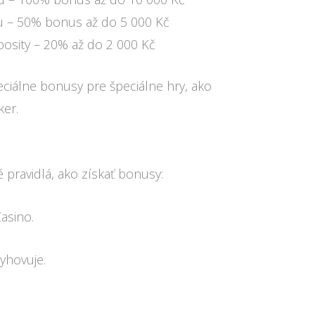
u – 50% bonus až do 5 000 Kč
osity – 20% až do 2 000 Kč
ciálne bonusy pre špeciálne hry, ako
ker.
pravidlá, ako získať bonusy:
Casino.
vyhovuje.