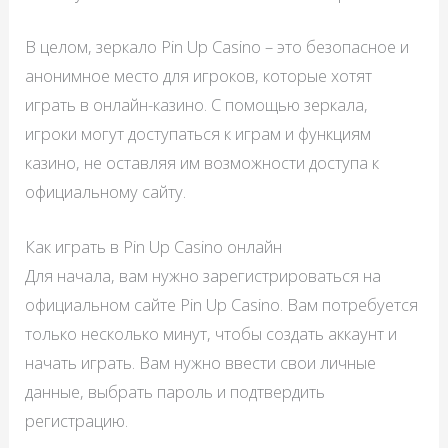
В целом, зеркало Pin Up Casino – это безопасное и
анонимное место для игроков, которые хотят
играть в онлайн-казино. С помощью зеркала,
игроки могут доступаться к играм и функциям
казино, не оставляя им возможности доступа к
официальному сайту.
Как играть в Pin Up Casino онлайн
Для начала, вам нужно зарегистрироваться на
официальном сайте Pin Up Casino. Вам потребуется
только несколько минут, чтобы создать аккаунт и
начать играть. Вам нужно ввести свои личные
данные, выбрать пароль и подтвердить
регистрацию.