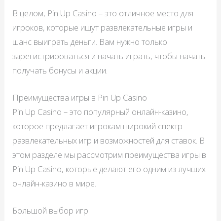
В целом, Pin Up Casino – это отличное место для
игроков, которые ищут развлекательные игры и
шанс выиграть деньги. Вам нужно только
зарегистрироваться и начать играть, чтобы начать
получать бонусы и акции.
Преимущества игры в Pin Up Casino
Pin Up Casino – это популярный онлайн-казино,
которое предлагает игрокам широкий спектр
развлекательных игр и возможностей для ставок. В
этом разделе мы рассмотрим преимущества игры в
Pin Up Casino, которые делают его одним из лучших
онлайн-казино в мире.
Большой выбор игр