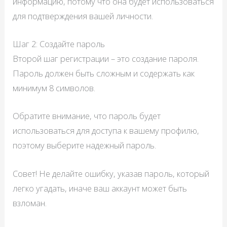
информацию, потому что она будет использоваться
для подтверждения вашей личности.
Шаг 2: Создайте пароль
Второй шаг регистрации – это создание пароля.
Пароль должен быть сложным и содержать как
минимум 8 символов.
Обратите внимание, что пароль будет
использоваться для доступа к вашему профилю,
поэтому выберите надежный пароль.
Совет! Не делайте ошибку, указав пароль, который
легко угадать, иначе ваш аккаунт может быть
взломан.