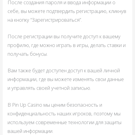
После создания пароля и ввода информации о
себе, вы можете подтвердить регистрацию, кликнув
на кнопку “Зарегистрироваться”.
После регистрации вы получите доступ к вашему
профилю, где можно играть в игры, делать ставки и
получать бонусы.
Вам также будет доступен доступ к вашей личной
информации, где вы можете изменять свои данные
и управлять своей учетной записью.
В Pin Up Casino мы ценим безопасность и
конфиденциальность наших игроков, поэтому мы
используем современные технологии для защиты
вашей информации.