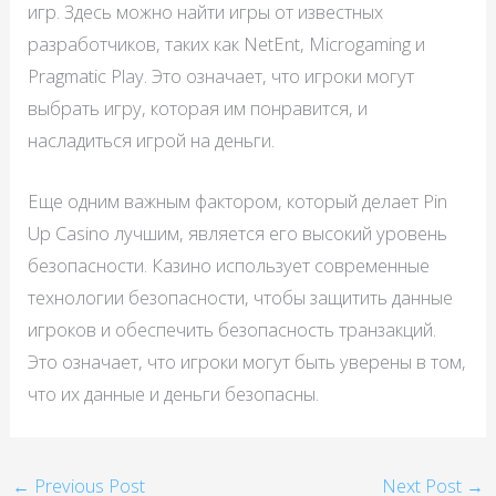
игр. Здесь можно найти игры от известных
разработчиков, таких как NetEnt, Microgaming и
Pragmatic Play. Это означает, что игроки могут
выбрать игру, которая им понравится, и
насладиться игрой на деньги.
Еще одним важным фактором, который делает Pin
Up Casino лучшим, является его высокий уровень
безопасности. Казино использует современные
технологии безопасности, чтобы защитить данные
игроков и обеспечить безопасность транзакций.
Это означает, что игроки могут быть уверены в том,
что их данные и деньги безопасны.
←
Previous Post
Next Post
→