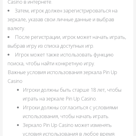
Casino в интернете.
Затем, игрок должен зарегистрироваться на
зеркале, указав свои личные данные и выбрав
валюту.
После регистрации, игрок может начать играть,
выбрав игру из списка доступных игр.
Игрок может также использовать функцию
поиска, чтобы найти конкретную игру.
Важные условия использования зеркала Pin Up
Casino
Игроки должны быть старше 18 лет, чтобы
играть на зеркале Pin Up Casino.
Игроки должны согласиться с условиями
использования, чтобы начать играть.
Зеркало Pin Up Casino может изменять
условия использования в любое время.