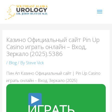
Skip
Mai
to
content
Men
Казино Официальный сайт Pin Up
Casino играть онлайн – Вход,
Зеркало (2025).5386
/
Blog
/ By
Steve Vick
Пин Ап Казино Официальный сайт | Pin Up Casino
играть онлайн – Вход, Зеркало (2025)
ИГРАТЬ