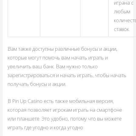
играна с
любым
количест
ставок.
Вам также доступны различные бонусы и акции,
которые могут помочь вам начать играть и
увеличить ваш банк. Вам нужно только
зарегистрироваться и начать играть, чтобы начать
получать бонусы и акции.
В Pin Up Casino есть также мобильная версия,
которая позволяет игрокам играть на смартфоне
или планшете. Это удобно, потому что вы можете
играть где угодно и когда угодно.