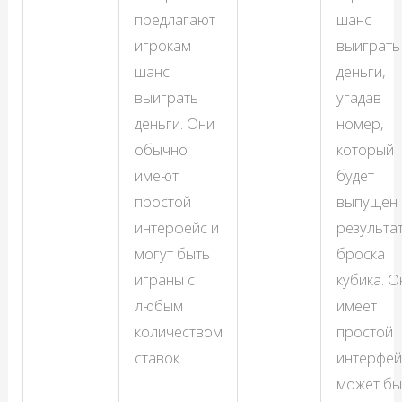
предлагают
шанс
игрокам
выиграть
шанс
деньги,
выиграть
угадав
деньги. Они
номер,
обычно
который
имеют
будет
простой
выпущен 
интерфейс и
результа
могут быть
броска
играны с
кубика. О
любым
имеет
количеством
простой
ставок.
интерфей
может бы