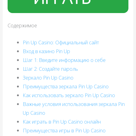
Содержимое
Pin Up Casino: Официальный сайт
Вход в казино Pin Up
Шаг 1: Введите информацию о себе
Шаг 2: Создайте пароль
Зеркало Pin Up Casino
Преимущества зеркала Pin Up Casino
Как использовать зеркало Pin Up Casino
Важные условия использования зеркала Pin
Up Casino
Как играть в Pin Up Casino онлайн
Преимущества игры в Pin Up Casino