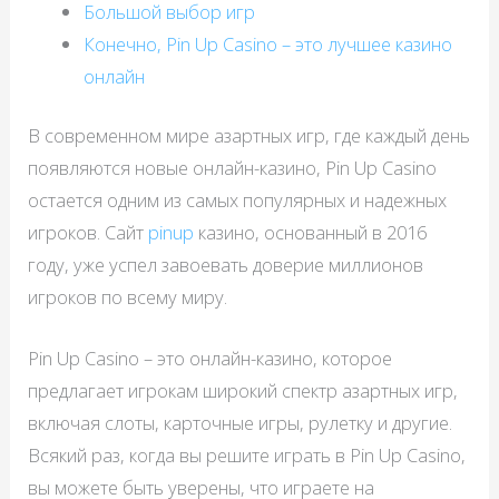
Большой выбор игр
Конечно, Pin Up Casino – это лучшее казино
онлайн
В современном мире азартных игр, где каждый день
появляются новые онлайн-казино, Pin Up Casino
остается одним из самых популярных и надежных
игроков. Сайт
pinup
казино, основанный в 2016
году, уже успел завоевать доверие миллионов
игроков по всему миру.
Pin Up Casino – это онлайн-казино, которое
предлагает игрокам широкий спектр азартных игр,
включая слоты, карточные игры, рулетку и другие.
Всякий раз, когда вы решите играть в Pin Up Casino,
вы можете быть уверены, что играете на