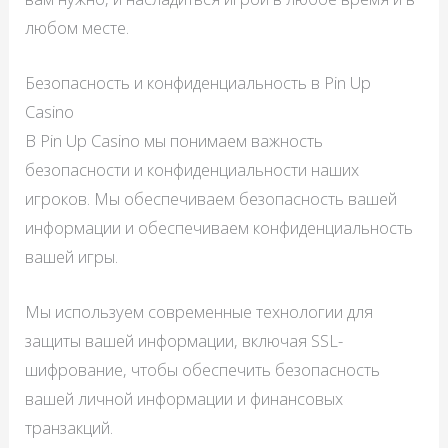
любом месте.
Безопасность и конфиденциальность в Pin Up
Casino
В Pin Up Casino мы понимаем важность
безопасности и конфиденциальности наших
игроков. Мы обеспечиваем безопасность вашей
информации и обеспечиваем конфиденциальность
вашей игры.
Мы используем современные технологии для
защиты вашей информации, включая SSL-
шифрование, чтобы обеспечить безопасность
вашей личной информации и финансовых
транзакций.