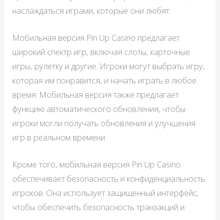
наслаждаться играми, которые они любят.
Мобильная версия Pin Up Casino предлагает
широкий спектр игр, включая слоты, карточные
игры, рулетку и другие. Игроки могут выбрать игру,
которая им понравится, и начать играть в любое
время. Мобильная версия также предлагает
функцию автоматического обновления, чтобы
игроки могли получать обновления и улучшения
игр в реальном времени.
Кроме того, мобильная версия Pin Up Casino
обеспечивает безопасность и конфиденциальность
игроков. Она использует защищенный интерфейс,
чтобы обеспечить безопасность транзакций и