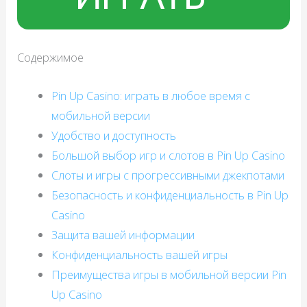
Содержимое
Pin Up Casino: играть в любое время с
мобильной версии
Удобство и доступность
Большой выбор игр и слотов в Pin Up Casino
Слоты и игры с прогрессивными джекпотами
Безопасность и конфиденциальность в Pin Up
Casino
Защита вашей информации
Конфиденциальность вашей игры
Преимущества игры в мобильной версии Pin
Up Casino