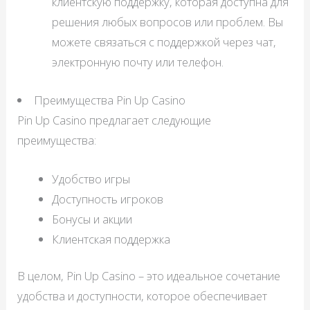
клиентскую поддержку, которая доступна для
решения любых вопросов или проблем. Вы
можете связаться с поддержкой через чат,
электронную почту или телефон.
Преимущества Pin Up Casino
Pin Up Casino предлагает следующие
преимущества:
Удобство игры
Доступность игроков
Бонусы и акции
Клиентская поддержка
В целом, Pin Up Casino – это идеальное сочетание
удобства и доступности, которое обеспечивает