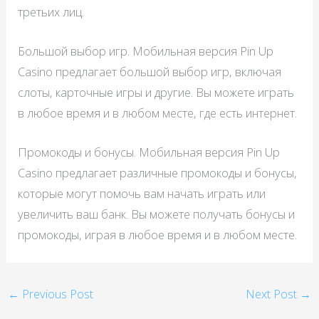
третьих лиц.
Большой выбор игр. Мобильная версия Pin Up
Casino предлагает большой выбор игр, включая
слоты, карточные игры и другие. Вы можете играть
в любое время и в любом месте, где есть интернет.
Промокоды и бонусы. Мобильная версия Pin Up
Casino предлагает различные промокоды и бонусы,
которые могут помочь вам начать играть или
увеличить ваш банк. Вы можете получать бонусы и
промокоды, играя в любое время и в любом месте.
←
Previous Post
Next Post
→