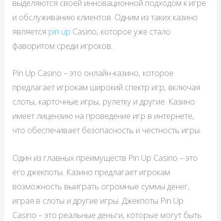
выделяются своей инновационной подходом к игре
и обслуживанию клиентов. Одним из таких казино
является
pin up
Casino, которое уже стало
фаворитом среди игроков.
Pin Up Casino – это онлайн-казино, которое
предлагает игрокам широкий спектр игр, включая
слоты, карточные игры, рулетку и другие. Казино
имеет лицензию на проведение игр в интернете,
что обеспечивает безопасность и честность игры.
Один из главных преимуществ Pin Up Casino – это
его джекпоты. Казино предлагает игрокам
возможность выиграть огромные суммы денег,
играя в слоты и другие игры. Джекпоты Pin Up
Casino – это реальные деньги, которые могут быть