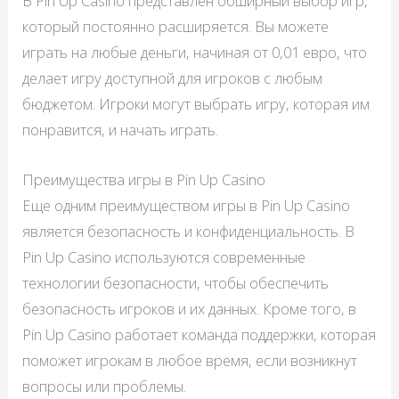
В Pin Up Casino представлен обширный выбор игр,
который постоянно расширяется. Вы можете
играть на любые деньги, начиная от 0,01 евро, что
делает игру доступной для игроков с любым
бюджетом. Игроки могут выбрать игру, которая им
понравится, и начать играть.
Преимущества игры в Pin Up Casino
Еще одним преимуществом игры в Pin Up Casino
является безопасность и конфиденциальность. В
Pin Up Casino используются современные
технологии безопасности, чтобы обеспечить
безопасность игроков и их данных. Кроме того, в
Pin Up Casino работает команда поддержки, которая
поможет игрокам в любое время, если возникнут
вопросы или проблемы.