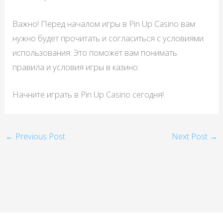
Важно! Перед началом игры в Pin Up Casino вам
нужно будет прочитать и согласиться с условиями
использования. Это поможет вам понимать
правила и условия игры в казино.
Начните играть в Pin Up Casino сегодня!
←
Previous Post
Next Post
→