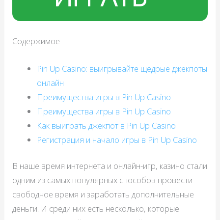
Содержимое
Pin Up Casino: выигрывайте щедрые джекпоты
онлайн
Преимущества игры в Pin Up Casino
Преимущества игры в Pin Up Casino
Как выиграть джекпот в Pin Up Casino
Регистрация и начало игры в Pin Up Casino
В наше время интернета и онлайн-игр, казино стали
одним из самых популярных способов провести
свободное время и заработать дополнительные
деньги. И среди них есть несколько, которые