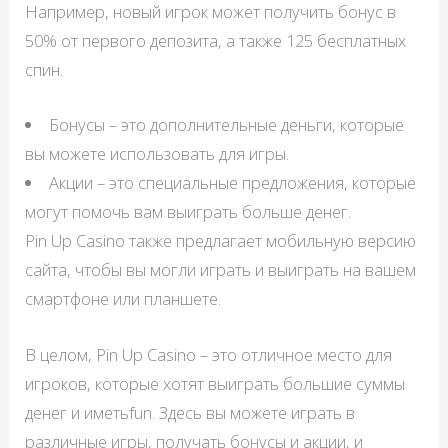
Например, новый игрок может получить бонус в
50% от первого депозита, а также 125 бесплатных
спин.
Бонусы – это дополнительные деньги, которые
вы можете использовать для игры.
Акции – это специальные предложения, которые
могут помочь вам выиграть больше денег.
Pin Up Casino также предлагает мобильную версию
сайта, чтобы вы могли играть и выиграть на вашем
смартфоне или планшете.
В целом, Pin Up Casino – это отличное место для
игроков, которые хотят выиграть большие суммы
денег и иметьfun. Здесь вы можете играть в
различные игры, получать бонусы и акции, и