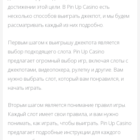
достижении этой цели. В Pin Up Casino есть
несколько способов выиграть джекпот, и мы будем
рассматривать каждый из них подробно.
Первым шагом к выигрышу джекпота является
выбор подходящего слота. Pin Up Casino
предлагает огромный выбор игр, включая слоты с
джекпотами, видеопокера, рулетку и другие. Вам
нужно выбрать слот, который вам понравился, и
начать играть.
Вторым шагом является понимание правил игры.
Каждый слот имеет свои правила, и вам нужно
понимать, как играть, чтобы выиграть. Pin Up Casino
предлагает подробные инструкции для каждого