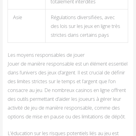
totalement interdites
Asie
Régulations diversifiées, avec
des lois sur les jeux en ligne très
strictes dans certains pays
Les moyens responsables de jouer
Jouer de manière responsable est un élément essentiel
dans l’univers des jeux d’argent. Il est crucial de définir
des limites strictes sur le temps et l’argent que l’on
consacre au jeu. De nombreux casinos en ligne offrent
des outils permettant d’aider les joueurs à gérer leur
activité de jeu de manière responsable, comme des
options de mise en pause ou des limitations de dépôt.
L’éducation sur les risques potentiels liés au jeu est