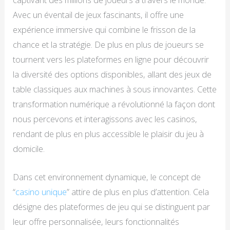
Avec un éventail de jeux fascinants, il offre une
expérience immersive qui combine le frisson de la
chance et la stratégie. De plus en plus de joueurs se
tournent vers les plateformes en ligne pour découvrir
la diversité des options disponibles, allant des jeux de
table classiques aux machines à sous innovantes. Cette
transformation numérique a révolutionné la façon dont
nous percevons et interagissons avec les casinos,
rendant de plus en plus accessible le plaisir du jeu à
domicile.
Dans cet environnement dynamique, le concept de
“
casino unique
” attire de plus en plus d’attention. Cela
désigne des plateformes de jeu qui se distinguent par
leur offre personnalisée, leurs fonctionnalités