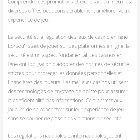
Comprendre ces promotions et exploitant au mieux les
diverses offres peut considérablement améliorer votre
expérience de jeu.
La sécurité et la régulation des jeux de casino en ligne
Lorsqu’il s’agit de jouer sur des plateformes en ligne, la
sécurité est un aspect fondamental. Les casinos en
ligne ont l’obligation d’adopter des normes de sécurité
strictes pour protéger les données personnelles et
financières des joueurs. Les meilleurs casinos utilisent
des technologies de cryptage de pointe pour assurer
la confidentialité des informations. Cela permet aux
joueurs de se concentrer sur leur expérience de jeu
sans se soucier de possibles violations de sécurité.
Les régulations nationales et internationales jouent