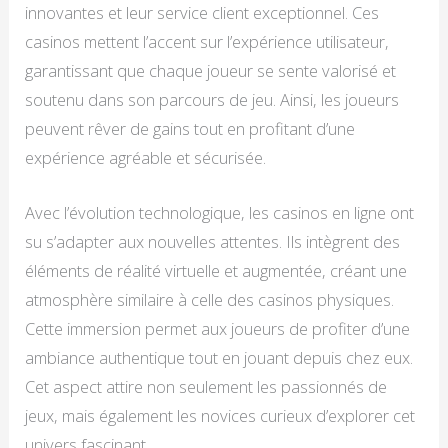
innovantes et leur service client exceptionnel. Ces
casinos mettent l’accent sur l’expérience utilisateur,
garantissant que chaque joueur se sente valorisé et
soutenu dans son parcours de jeu. Ainsi, les joueurs
peuvent rêver de gains tout en profitant d’une
expérience agréable et sécurisée.
Avec l’évolution technologique, les casinos en ligne ont
su s’adapter aux nouvelles attentes. Ils intègrent des
éléments de réalité virtuelle et augmentée, créant une
atmosphère similaire à celle des casinos physiques.
Cette immersion permet aux joueurs de profiter d’une
ambiance authentique tout en jouant depuis chez eux.
Cet aspect attire non seulement les passionnés de
jeux, mais également les novices curieux d’explorer cet
univers fascinant.