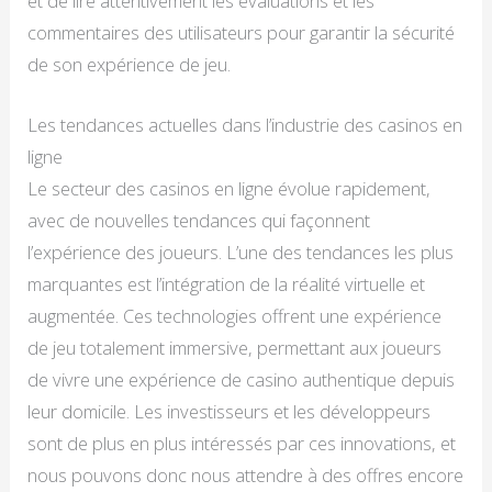
et de lire attentivement les évaluations et les
commentaires des utilisateurs pour garantir la sécurité
de son expérience de jeu.
Les tendances actuelles dans l’industrie des casinos en
ligne
Le secteur des casinos en ligne évolue rapidement,
avec de nouvelles tendances qui façonnent
l’expérience des joueurs. L’une des tendances les plus
marquantes est l’intégration de la réalité virtuelle et
augmentée. Ces technologies offrent une expérience
de jeu totalement immersive, permettant aux joueurs
de vivre une expérience de casino authentique depuis
leur domicile. Les investisseurs et les développeurs
sont de plus en plus intéressés par ces innovations, et
nous pouvons donc nous attendre à des offres encore