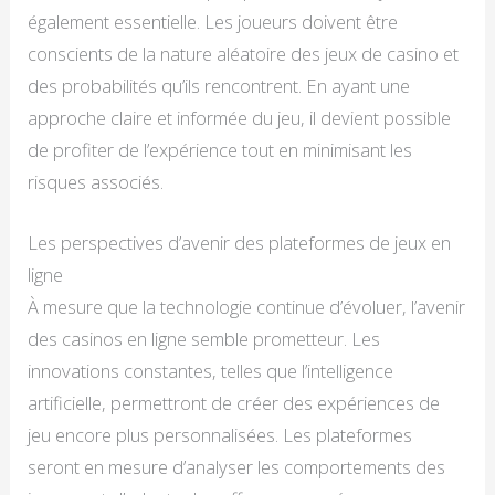
également essentielle. Les joueurs doivent être
conscients de la nature aléatoire des jeux de casino et
des probabilités qu’ils rencontrent. En ayant une
approche claire et informée du jeu, il devient possible
de profiter de l’expérience tout en minimisant les
risques associés.
Les perspectives d’avenir des plateformes de jeux en
ligne
À mesure que la technologie continue d’évoluer, l’avenir
des casinos en ligne semble prometteur. Les
innovations constantes, telles que l’intelligence
artificielle, permettront de créer des expériences de
jeu encore plus personnalisées. Les plateformes
seront en mesure d’analyser les comportements des