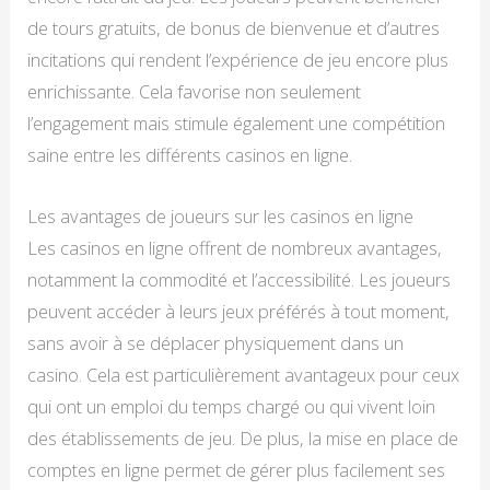
de tours gratuits, de bonus de bienvenue et d’autres
incitations qui rendent l’expérience de jeu encore plus
enrichissante. Cela favorise non seulement
l’engagement mais stimule également une compétition
saine entre les différents casinos en ligne.
Les avantages de joueurs sur les casinos en ligne
Les casinos en ligne offrent de nombreux avantages,
notamment la commodité et l’accessibilité. Les joueurs
peuvent accéder à leurs jeux préférés à tout moment,
sans avoir à se déplacer physiquement dans un
casino. Cela est particulièrement avantageux pour ceux
qui ont un emploi du temps chargé ou qui vivent loin
des établissements de jeu. De plus, la mise en place de
comptes en ligne permet de gérer plus facilement ses