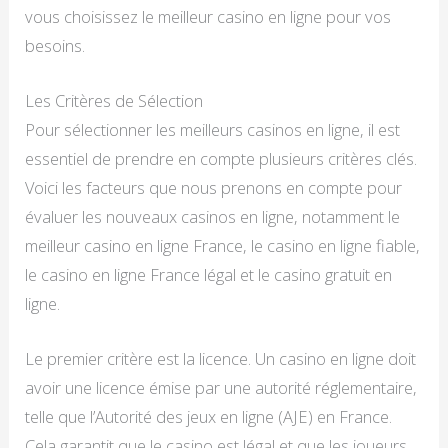
vous choisissez le meilleur casino en ligne pour vos
besoins.
Les Critères de Sélection
Pour sélectionner les meilleurs casinos en ligne, il est
essentiel de prendre en compte plusieurs critères clés.
Voici les facteurs que nous prenons en compte pour
évaluer les nouveaux casinos en ligne, notamment le
meilleur casino en ligne France, le casino en ligne fiable,
le casino en ligne France légal et le casino gratuit en
ligne.
Le premier critère est la licence. Un casino en ligne doit
avoir une licence émise par une autorité réglementaire,
telle que l’Autorité des jeux en ligne (AJE) en France.
Cela garantit que le casino est légal et que les joueurs