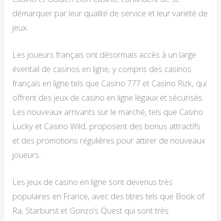
démarquer par leur qualité de service et leur variété de
jeux.
Les joueurs français ont désormais accès à un large
éventail de casinos en ligne, y compris des casinos
français en ligne tels que Casino 777 et Casino Rizk, qui
offrent des jeux de casino en ligne légaux et sécurisés.
Les nouveaux arrivants sur le marché, tels que Casino
Lucky et Casino Wild, proposent des bonus attractifs
et des promotions régulières pour attirer de nouveaux
joueurs.
Les jeux de casino en ligne sont devenus très
populaires en France, avec des titres tels que Book of
Ra, Starburst et Gonzo’s Quest qui sont très