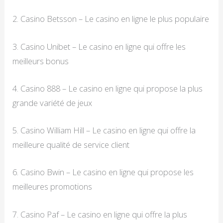
2. Casino Betsson – Le casino en ligne le plus populaire
3. Casino Unibet – Le casino en ligne qui offre les
meilleurs bonus
4. Casino 888 – Le casino en ligne qui propose la plus
grande variété de jeux
5. Casino William Hill – Le casino en ligne qui offre la
meilleure qualité de service client
6. Casino Bwin – Le casino en ligne qui propose les
meilleures promotions
7. Casino Paf – Le casino en ligne qui offre la plus