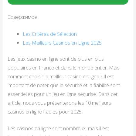
Содержимое
Les Critères de Sélection
Les Meilleurs Casinos en Ligne 2025
Les jeux casino en ligne sont de plus en plus
populaires en France et dans le monde entier. Mais
comment choisir le meilleur casino en ligne ? Il est
important de noter que la sécurité et la fiabilité sont
essentielles pour un jeu en ligne sécurisé. Dans cet
article, nous vous présenterons les 10 meilleurs
casinos en ligne fiables pour 2025.
Les casinos en ligne sont nombreux, mais il est