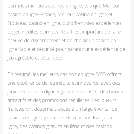
parmi les meilleurs casinos en ligne, tels que Meilleur
casino en ligne France, Meilleur casino en ligne et
Nouveau casino en ligne, qui offrent des expériences
de jeu inédites et innovantes. Il est important de faire
preuve de discernement et de choisir un casino en
ligne fiable et sécurisé pour garantir une expérience de
jeu agréable et sécurisée.
En résumé, les meilleurs casinos en ligne 2025 offrent
une expérience de jeu inédite et innovante, avec des
jeux de casino en ligne légaux et sécurisés, des bonus
attractifs et des promotions régulières. Les joueurs
français ont désormais accès à un large éventail de
casinos en ligne, y compris des casinos français en
ligne, des casinos gratuits en ligne et des casinos