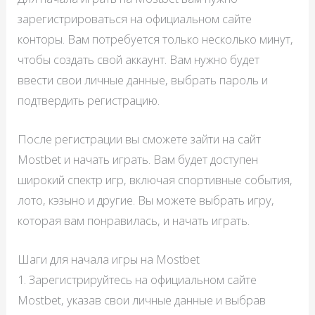
зарегистрироваться на официальном сайте
конторы. Вам потребуется только несколько минут,
чтобы создать свой аккаунт. Вам нужно будет
ввести свои личные данные, выбрать пароль и
подтвердить регистрацию.
После регистрации вы сможете зайти на сайт
Mostbet и начать играть. Вам будет доступен
широкий спектр игр, включая спортивные события,
лото, кэзыно и другие. Вы можете выбрать игру,
которая вам понравилась, и начать играть.
Шаги для начала игры на Mostbet
1. Зарегистрируйтесь на официальном сайте
Mostbet, указав свои личные данные и выбрав