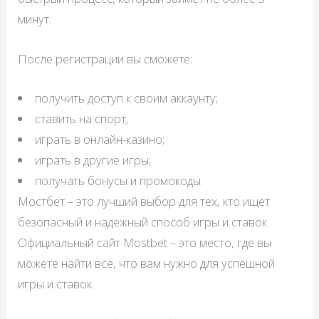
минут.
После регистрации вы сможете:
получить доступ к своим аккаунту;
ставить на спорт;
играть в онлайн-казино;
играть в другие игры;
получать бонусы и промокоды.
Мостбет – это лучший выбор для тех, кто ищет
безопасный и надежный способ игры и ставок.
Официальный сайт Mostbet – это место, где вы
можете найти все, что вам нужно для успешной
игры и ставок.