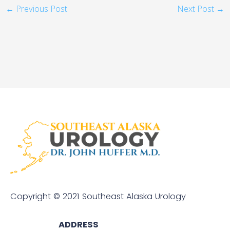
←
Previous Post
Next Post
→
Copyright © 2021 Southeast Alaska Urology
ADDRESS