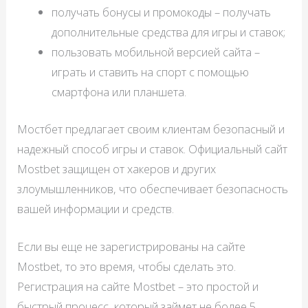
получать бонусы и промокоды – получать
дополнительные средства для игры и ставок;
пользовать мобильной версией сайта –
играть и ставить на спорт с помощью
смартфона или планшета.
Мостбет предлагает своим клиентам безопасный и
надежный способ игры и ставок. Официальный сайт
Mostbet защищен от хакеров и других
злоумышленников, что обеспечивает безопасность
вашей информации и средств.
Если вы еще не зарегистрированы на сайте
Mostbet, то это время, чтобы сделать это.
Регистрация на сайте Mostbet – это простой и
быстрый процесс, который займет не более 5