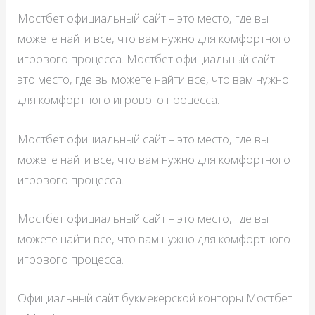
Мостбет официальный сайт – это место, где вы
можете найти все, что вам нужно для комфортного
игрового процесса. Мостбет официальный сайт –
это место, где вы можете найти все, что вам нужно
для комфортного игрового процесса.
Мостбет официальный сайт – это место, где вы
можете найти все, что вам нужно для комфортного
игрового процесса.
Мостбет официальный сайт – это место, где вы
можете найти все, что вам нужно для комфортного
игрового процесса.
Официальный сайт букмекерской конторы Мостбет