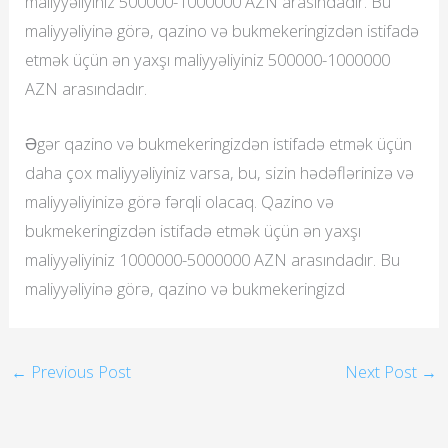
maliyyəliyiniz 500000-1000000 AZN arasındadır. Bu
maliyyəliyinə görə, qazino və bukmekeringizdən istifadə
etmək üçün ən yaxşı maliyyəliyiniz 500000-1000000
AZN arasındadır.
Əgər qazino və bukmekeringizdən istifadə etmək üçün
daha çox maliyyəliyiniz varsa, bu, sizin hədəflərinizə və
maliyyəliyinizə görə fərqli olacaq. Qazino və
bukmekeringizdən istifadə etmək üçün ən yaxşı
maliyyəliyiniz 1000000-5000000 AZN arasındadır. Bu
maliyyəliyinə görə, qazino və bukmekeringizd
←
Previous Post
Next Post
→