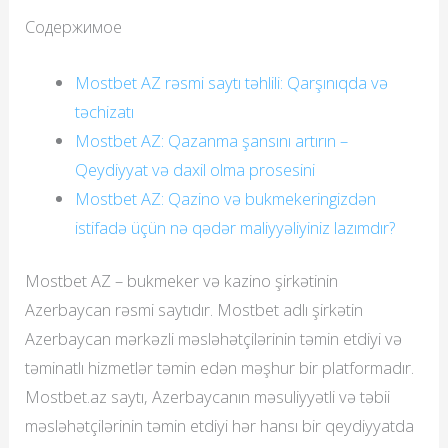
Содержимое
Mostbet AZ rəsmi saytı təhlili: Qarşınıqda və
təchizatı
Mostbet AZ: Qazanma şansını artırın –
Qeydiyyat və daxil olma prosesini
Mostbet AZ: Qazino və bukmekeringizdən
istifadə üçün nə qədər maliyyəliyiniz lazımdır?
Mostbet AZ – bukmeker və kazino şirkətinin
Azerbaycan rəsmi saytıdır. Mostbet adlı şirkətin
Azerbaycan mərkəzli məsləhətçilərinin təmin etdiyi və
təminatlı hizmetlər təmin edən məşhur bir platformadır.
Mostbet.az saytı, Azerbaycanın məsuliyyətli və təbii
məsləhətçilərinin təmin etdiyi hər hansı bir qeydiyyatda