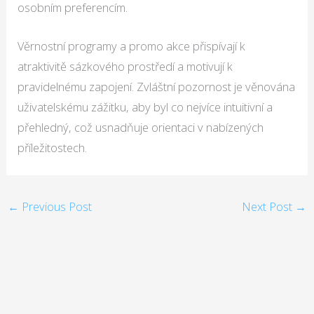
osobním preferencím.
Věrnostní programy a promo akce přispívají k
atraktivitě sázkového prostředí a motivují k
pravidelnému zapojení. Zvláštní pozornost je věnována
uživatelskému zážitku, aby byl co nejvíce intuitivní a
přehledný, což usnadňuje orientaci v nabízených
příležitostech.
←
Previous Post
Next Post
→