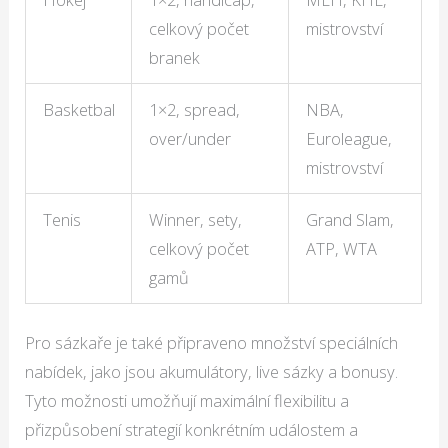
celkový počet
mistrovství
branek
Basketbal
1×2, spread,
NBA,
over/under
Euroleague,
mistrovství
Tenis
Winner, sety,
Grand Slam,
celkový počet
ATP, WTA
gamů
Pro sázkaře je také připraveno množství speciálních
nabídek, jako jsou akumulátory, live sázky a bonusy.
Tyto možnosti umožňují maximální flexibilitu a
přizpůsobení strategií konkrétním událostem a