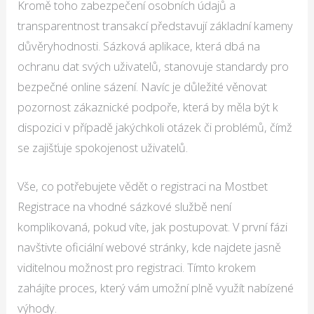
Kromě toho zabezpečení osobních údajů a
transparentnost transakcí představují základní kameny
důvěryhodnosti. Sázková aplikace, která dbá na
ochranu dat svých uživatelů, stanovuje standardy pro
bezpečné online sázení. Navíc je důležité věnovat
pozornost zákaznické podpoře, která by měla být k
dispozici v případě jakýchkoli otázek či problémů, čímž
se zajišťuje spokojenost uživatelů.
Vše, co potřebujete vědět o registraci na Mostbet
Registrace na vhodné sázkové službě není
komplikovaná, pokud víte, jak postupovat. V první fázi
navštivte oficiální webové stránky, kde najdete jasně
viditelnou možnost pro registraci. Tímto krokem
zahájíte proces, který vám umožní plně využít nabízené
výhody.