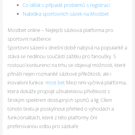
Co dělat v případě problémů s registrací
Nabídka sportovních sázek na Mostbet
Mostbet online – Nejlepší sázková platforma pro
sportovní nadšence
Sportovní sázení v dnešní době nabývá na popularitě a
stává se nedílnou součástí zážitku pro fanoušky. S
rostoucí konkurencí na trhu se objevují možnosti, které
přináší nejen rozmanité sázkové příležitosti, ale i
inovativní funkce.
most bet
Mezi nimi vyčnívá platforma,
která dokáže propojit uživatelskou přívětivost s
širokým spektrem dostupných sportů a lig. Cílem
tohoto textu je poskytnout přehled o výhodách a
funkcionalitách, které z této platformy činí
preferovanou volbu pro sázkaře.