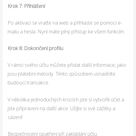
Krok 7: Přihlášení
Po aktivaci se vraťte na web a přihlaste se pomocí e-
mailu a hesla. Nyní máte plný přístup ke všem funkcím.
Krok 8: Dokončení profilu
V rámci svého účtu můžete přidat další informace, jako
jsou platební metody. Tímto způsobem usnadníte
budoucí transakce.
V několika jednoduchých krocích jste si vytvořili účet a
jste připraveni na další akce. Užijte si své zážitky a
sázení!
Bezpečnostní opatření při zakládání účtu