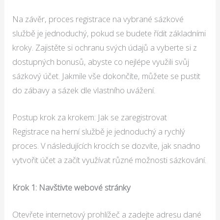
Na závěr, proces registrace na vybrané sázkové
službě je jednoduchý, pokud se budete řídit základními
kroky. Zajistěte si ochranu svých údajů a vyberte si z
dostupných bonusů, abyste co nejlépe využili svůj
sázkový účet. Jakmile vše dokončíte, můžete se pustit
do zábavy a sázek dle vlastního uvážení.
Postup krok za krokem: Jak se zaregistrovat
Registrace na herní službě je jednoduchý a rychlý
proces. V následujících krocích se dozvíte, jak snadno
vytvořit účet a začít využívat různé možnosti sázkování.
Krok 1: Navštivte webové stránky
Otevřete internetový prohlížeč a zadejte adresu dané