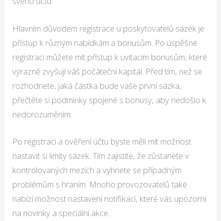
svého účtu.
Hlavním důvodem registrace u poskytovatelů sázek je
přístup k různým nabídkám a bonusům. Po úspěšné
registraci můžete mít přístup k uvítacím bonusům, které
výrazně zvyšují váš počáteční kapitál. Před tím, než se
rozhodnete, jaká částka bude vaše první sázka,
přečtěte si podmínky spojené s bonusy, aby nedošlo k
nedorozuměním.
Po registraci a ověření účtu byste měli mít možnost
nastavit si limity sázek. Tím zajistíte, že zůstanete v
kontrolovaných mezích a vyhnete se případným
problémům s hraním. Mnoho provozovatelů také
nabízí možnost nastavení notifikací, které vás upozorní
na novinky a speciální akce.