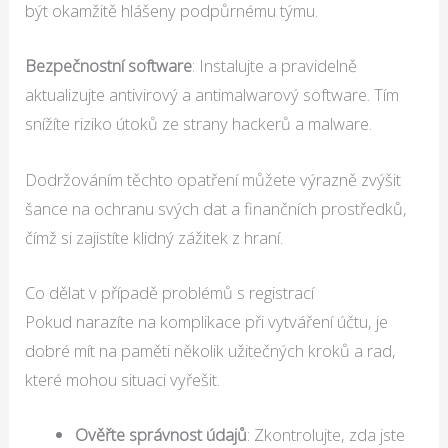
být okamžitě hlášeny podpůrnému týmu.
Bezpečnostní software
: Instalujte a pravidelně
aktualizujte antivirový a antimalwarový software. Tím
snížíte riziko útoků ze strany hackerů a malware.
Dodržováním těchto opatření můžete výrazně zvýšit
šance na ochranu svých dat a finančních prostředků,
čímž si zajistíte klidný zážitek z hraní.
Co dělat v případě problémů s registrací
Pokud narazíte na komplikace při vytváření účtu, je
dobré mít na paměti několik užitečných kroků a rad,
které mohou situaci vyřešit.
Ověřte správnost údajů
: Zkontrolujte, zda jste