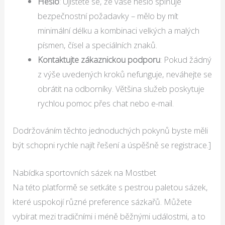
Heslo
: Ujistěte se, že vaše heslo splňuje
bezpečnostní požadavky – mělo by mít
minimální délku a kombinaci velkých a malých
písmen, čísel a speciálních znaků.
Kontaktujte zákaznickou podporu
: Pokud žádný
z výše uvedených kroků nefunguje, neváhejte se
obrátit na odborníky. Většina služeb poskytuje
rychlou pomoc přes chat nebo e-mail.
Dodržováním těchto jednoduchých pokynů byste měli
být schopni rychle najít řešení a úspěšně se registrace.]
Nabídka sportovních sázek na Mostbet
Na této platformě se setkáte s pestrou paletou sázek,
které uspokojí různé preference sázkařů. Můžete
vybírat mezi tradičními i méně běžnými událostmi, a to