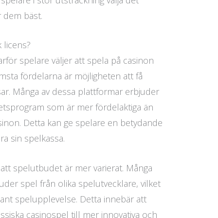
r dem bäst.
 licens?
varför spelare väljer att spela på casinon
msta fördelarna är möjligheten att få
sar. Många av dessa plattformar erbjuder
itetsprogram som är mer fördelaktiga än
sinon. Detta kan ge spelare en betydande
ra sin spelkassa.
tt spelutbudet är mer varierat. Många
der spel från olika spelutvecklare, vilket
ant spelupplevelse. Detta innebär att
assiska casinospel till mer innovativa och