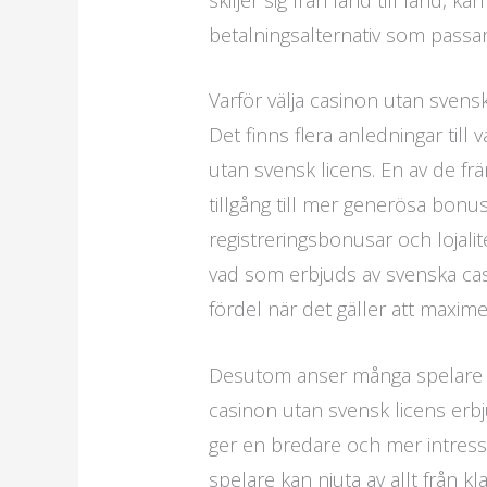
betalningsalternativ som passa
Varför välja casinon utan svensk
Det finns flera anledningar till 
utan svensk licens. En av de frä
tillgång till mer generösa bonu
registreringsbonusar och lojal
vad som erbjuds av svenska ca
fördel när det gäller att maxime
Desutom anser många spelare a
casinon utan svensk licens erbju
ger en bredare och mer intress
spelare kan njuta av allt från kl