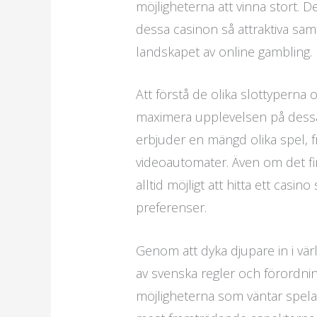
möjligheterna att vinna stort. D
dessa casinon så attraktiva sa
landskapet av online gambling.
Att förstå de olika slottyperna 
maximera upplevelsen på dessa 
erbjuder en mängd olika spel, fr
videoautomater. Även om det fi
alltid möjligt att hitta ett cas
preferenser.
Genom att dyka djupare in i vä
av svenska regler och förordnin
möjligheterna som väntar spela