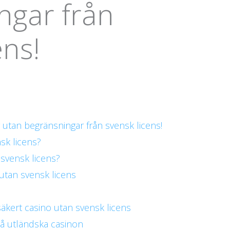
ngar från
ens!
 utan begränsningar från svensk licens!
sk licens?
 svensk licens?
a utan svensk licens
säkert casino utan svensk licens
på utländska casinon