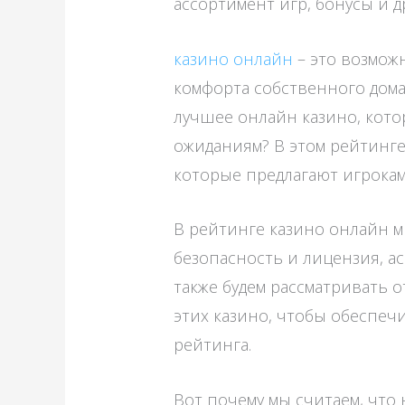
ассортимент игр, бонусы и д
казино онлайн
– это возможн
комфорта собственного дома,
лучшее онлайн казино, кото
ожиданиям? В этом рейтинге
которые предлагают игрокам
В рейтинге казино онлайн м
безопасность и лицензия, ас
также будем рассматривать 
этих казино, чтобы обеспеч
рейтинга.
Вот почему мы считаем, что