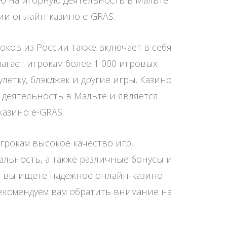
ю на игорную деятельность в Мальте
ии онлайн-казино e-GRAS.
оков из России также включает в себя
длагает игрокам более 1 000 игровых
улетку, блэкджек и другие игры. Казино
деятельность в Мальте и является
азино e-GRAS.
грокам высокое качество игр,
льность, а также различные бонусы и
и вы ищете надежное онлайн-казино
рекомендуем вам обратить внимание на