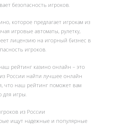
вает безопасность игроков.
азино, которое предлагает игрокам из
ючая игровые автоматы, рулетку,
имеет лицензию на игорный бизнес в
пасность игроков.
 наш рейтинг казино онлайн – это
 из России найти лучшее онлайн
ся, что наш рейтинг поможет вам
 для игры.
игроков из России
торые ищут надежные и популярные