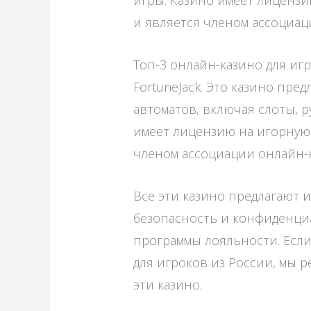
игры. Казино имеет лицензи
и является членом ассоциац
Топ-3 онлайн-казино для игр
FortuneJack. Это казино пре
автоматов, включая слоты, р
имеет лицензию на игорную 
членом ассоциации онлайн-к
Все эти казино предлагают и
безопасность и конфиденциа
программы лояльности. Есл
для игроков из России, мы 
эти казино.