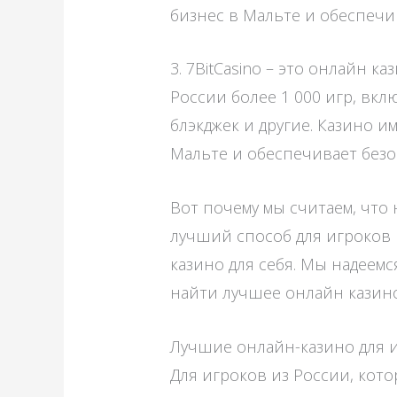
бизнес в Мальте и обеспечи
3. 7BitCasino – это онлайн к
России более 1 000 игр, вкл
блэкджек и другие. Казино 
Мальте и обеспечивает безо
Вот почему мы считаем, что
лучший способ для игроков
казино для себя. Мы надеем
найти лучшее онлайн казино
Лучшие онлайн-казино для 
Для игроков из России, ко