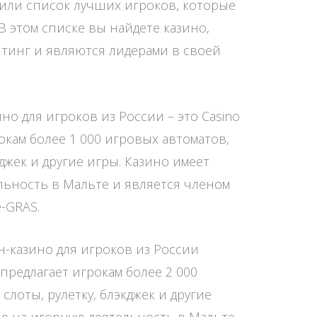
или список лучших игроков, которые
В этом списке вы найдете казино,
тинг и являются лидерами в своей
о для игроков из России – это Casino
рокам более 1 000 игровых автоматов,
кджек и другие игры. Казино имеет
льность в Мальте и является членом
-GRAS.
-казино для игроков из России
о предлагает игрокам более 2 000
слоты, рулетку, блэкджек и другие