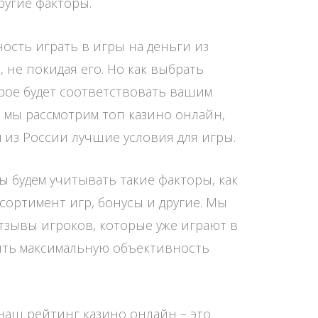
ругие факторы.
ость играть в игры на деньги из
 не покидая его. Но как выбрать
рое будет соответствовать вашим
 мы рассмотрим топ казино онлайн,
 из России лучшие условия для игры.
ы будем учитывать такие факторы, как
сортимент игр, бонусы и другие. Мы
отзывы игроков, которые уже играют в
ить максимальную объективность
 наш рейтинг казино онлайн – это