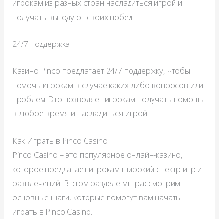
игрокам из разных стран насладиться игрой и
получать выгоду от своих побед.
24/7 поддержка
Казино Pinco предлагает 24/7 поддержку, чтобы
помочь игрокам в случае каких-либо вопросов или
проблем. Это позволяет игрокам получать помощь
в любое время и насладиться игрой.
Как Играть в Pinco Casino
Pinco Casino – это популярное онлайн-казино,
которое предлагает игрокам широкий спектр игр и
развлечений. В этом разделе мы рассмотрим
основные шаги, которые помогут вам начать
играть в Pinco Casino.