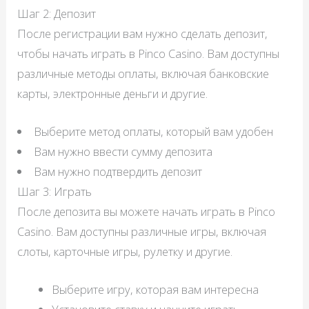
Шаг 2: Депозит
После регистрации вам нужно сделать депозит,
чтобы начать играть в Pinco Casino. Вам доступны
различные методы оплаты, включая банковские
карты, электронные деньги и другие.
Выберите метод оплаты, который вам удобен
Вам нужно ввести сумму депозита
Вам нужно подтвердить депозит
Шаг 3: Играть
После депозита вы можете начать играть в Pinco
Casino. Вам доступны различные игры, включая
слоты, карточные игры, рулетку и другие.
Выберите игру, которая вам интересна