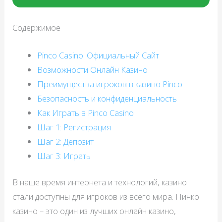
Содержимое
Pinco Casino: Официальный Сайт
Возможности Онлайн Казино
Преимущества игроков в казино Pinco
Безопасность и конфиденциальность
Как Играть в Pinco Casino
Шаг 1: Регистрация
Шаг 2: Депозит
Шаг 3: Играть
В наше время интернета и технологий, казино
стали доступны для игроков из всего мира. Пинко
казино – это один из лучших онлайн казино,