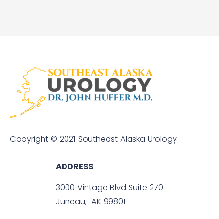
Copyright © 2021 Southeast Alaska Urology
ADDRESS
3000 Vintage Blvd Suite 270
Juneau, AK 99801