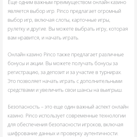
Еще одним важным преимуществом онлайн казино
является выбор игр. Pinco предлагает огромный
выбор игр, включая слоты, карточные игры,
рулетку и другие. Вы можете выбрать игру, которая
вам нравится, и начать играть.
Онлайн казино Pinco также предлагает различные
бонусы и акции. Вы можете получать бонусы за
регистрацию, за депозит и за участие в турнирах.
Это позволяет начать играть с дополнительными
средствами и увеличить свои шансы на выигрыш.
Безопасность – это еще один важный аспект онлайн
казино. Pinco использует современные технологии
для обеспечения безопасности игроков, включая
шифрование данных и проверку аутентичности.