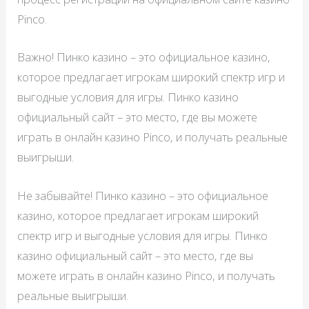
Pinco.
Важно! Пинко казино – это официальное казино,
которое предлагает игрокам широкий спектр игр и
выгодные условия для игры. Пинко казино
официальный сайт – это место, где вы можете
играть в онлайн казино Pinco, и получать реальные
выигрыши.
Не забывайте! Пинко казино – это официальное
казино, которое предлагает игрокам широкий
спектр игр и выгодные условия для игры. Пинко
казино официальный сайт – это место, где вы
можете играть в онлайн казино Pinco, и получать
реальные выигрыши.