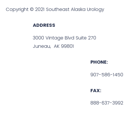
Copyright © 2021 Southeast Alaska Urology
ADDRESS
3000 Vintage Blvd Suite 270
Juneau, AK 99801
PHONE:
907-586-1450
FAX:
888-637-3992