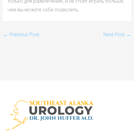
только для развлечения, и не стоит играть больше,
чем вы можете себе позволить.
←
Previous Post
Next Post
→