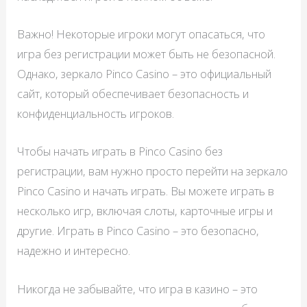
Важно! Некоторые игроки могут опасаться, что
игра без регистрации может быть не безопасной.
Однако, зеркало Pinco Casino – это официальный
сайт, который обеспечивает безопасность и
конфиденциальность игроков.
Чтобы начать играть в Pinco Casino без
регистрации, вам нужно просто перейти на зеркало
Pinco Casino и начать играть. Вы можете играть в
несколько игр, включая слоты, карточные игры и
другие. Играть в Pinco Casino – это безопасно,
надежно и интересно.
Никогда не забывайте, что игра в казино – это