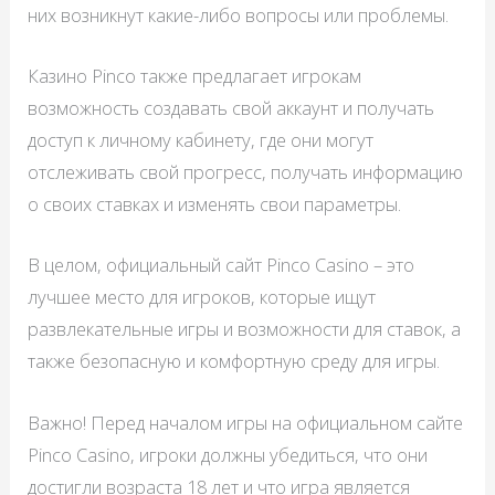
них возникнут какие-либо вопросы или проблемы.
Казино Pinco также предлагает игрокам
возможность создавать свой аккаунт и получать
доступ к личному кабинету, где они могут
отслеживать свой прогресс, получать информацию
о своих ставках и изменять свои параметры.
В целом, официальный сайт Pinco Casino – это
лучшее место для игроков, которые ищут
развлекательные игры и возможности для ставок, а
также безопасную и комфортную среду для игры.
Важно! Перед началом игры на официальном сайте
Pinco Casino, игроки должны убедиться, что они
достигли возраста 18 лет и что игра является