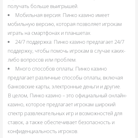
получать больше выигрышей.
Мобильная версия: Пинко казино имеет
мобильную версию, которая позволяет игрокам
играть на смартфонах и планшетах.
24/7 поддержка: Пинко казино предлагает 24/7
поддержку, чтобы помочь игрокам в случае каких-
либо вопросов или проблем.
Много способов оплаты: Пинко казино
предлагает различные способы оплаты, включая
банковские карты, электронные деньги и другие.
В целом, Пинко казино – это официальный онлайн-
казино, которое предлагает игрокам широкий
спектр развлекательных игр и возможностей для
ставок, а также обеспечивает безопасность и
конфиденциальность игроков.