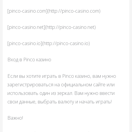
[pinco-casino.com](http://pinco-casino.com)
[pinco-casino.net](http://pinco-casino.net)
[pinco-casino.io](http://pinco-casino.io)
Вход в Pinco казино
Если вы хотите играть в Pinco казино, вам нужно
зарегистрироваться на официальном сайте или
использовать один из зеркал. Вам нужно ввести
свои данные, выбрать валюту и начать играть!
Важно!