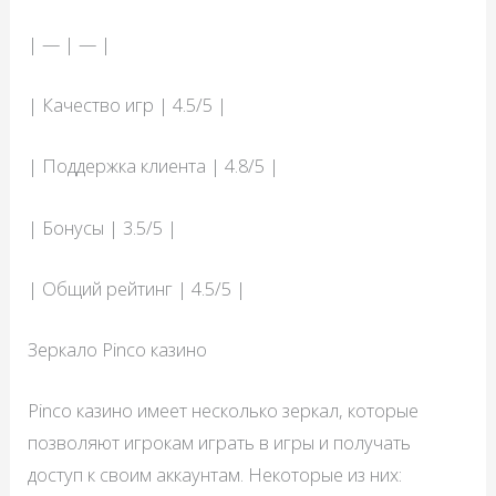
| — | — |
| Качество игр | 4.5/5 |
| Поддержка клиента | 4.8/5 |
| Бонусы | 3.5/5 |
| Общий рейтинг | 4.5/5 |
Зеркало Pinco казино
Pinco казино имеет несколько зеркал, которые
позволяют игрокам играть в игры и получать
доступ к своим аккаунтам. Некоторые из них: