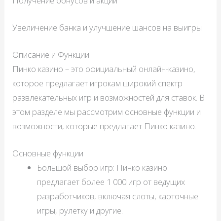
Получение бонусов и акций
Увеличение банка и улучшение шансов на выигры
Описание и Функции
Пинко казино – это официальный онлайн-казино,
которое предлагает игрокам широкий спектр
развлекательных игр и возможностей для ставок. В
этом разделе мы рассмотрим основные функции и
возможности, которые предлагает Пинко казино.
Основные функции
Большой выбор игр: Пинко казино
предлагает более 1 000 игр от ведущих
разработчиков, включая слоты, карточные
игры, рулетку и другие.