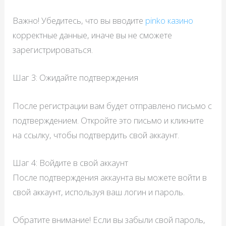
Важно! Убедитесь, что вы вводите
pinko казино
корректные данные, иначе вы не сможете
зарегистрироваться.
Шаг 3: Ожидайте подтверждения
После регистрации вам будет отправлено письмо с
подтверждением. Откройте это письмо и кликните
на ссылку, чтобы подтвердить свой аккаунт.
Шаг 4: Войдите в свой аккаунт
После подтверждения аккаунта вы можете войти в
свой аккаунт, используя ваш логин и пароль.
Обратите внимание! Если вы забыли свой пароль,