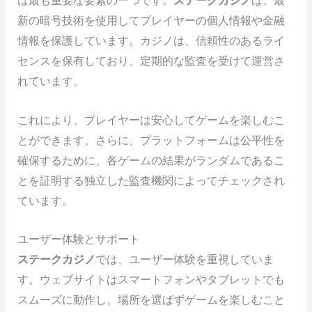
新の暗号技術を使用してプレイヤーの個人情報や金融
情報を保護しています。カジノは、信頼性のあるライ
センスを保有しており、定期的な監査を受けて運営さ
れています。
これにより、プレイヤーは安心してゲームを楽しむこ
とができます。さらに、プラットフォームは公平性を
確保するために、各ゲームの結果がランダムであるこ
とを証明する独立した監査機関によってチェックされ
ています。
ユーザー体験とサポート
ステークカジノ
では、ユーザー体験を重視していま
す。ウェブサイトはスマートフォンやタブレットでも
スムーズに動作し、場所を選ばずゲームを楽しむこと