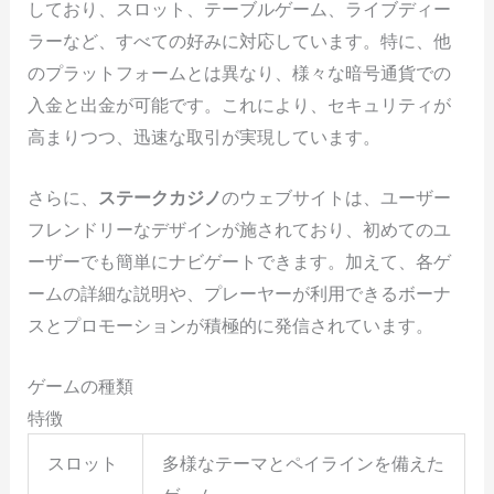
しており、スロット、テーブルゲーム、ライブディー
ラーなど、すべての好みに対応しています。特に、他
のプラットフォームとは異なり、様々な暗号通貨での
入金と出金が可能です。これにより、セキュリティが
高まりつつ、迅速な取引が実現しています。
さらに、
ステークカジノ
のウェブサイトは、ユーザー
フレンドリーなデザインが施されており、初めてのユ
ーザーでも簡単にナビゲートできます。加えて、各ゲ
ームの詳細な説明や、プレーヤーが利用できるボーナ
スとプロモーションが積極的に発信されています。
ゲームの種類
特徴
スロット
多様なテーマとペイラインを備えた