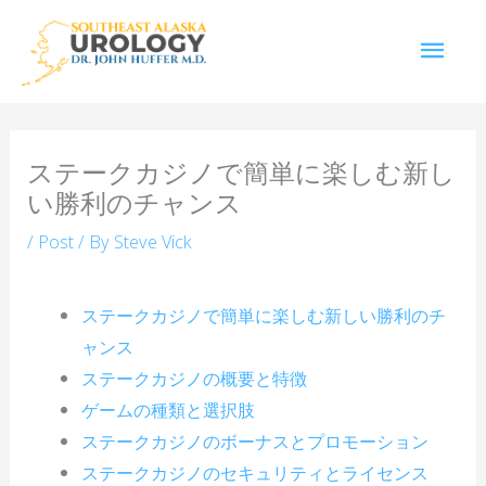
Skip
Mai
to
content
Men
ステークカジノで簡単に楽しむ新し
い勝利のチャンス
/
Post
/ By
Steve Vick
ステークカジノで簡単に楽しむ新しい勝利のチ
ャンス
ステークカジノの概要と特徴
ゲームの種類と選択肢
ステークカジノのボーナスとプロモーション
ステークカジノのセキュリティとライセンス