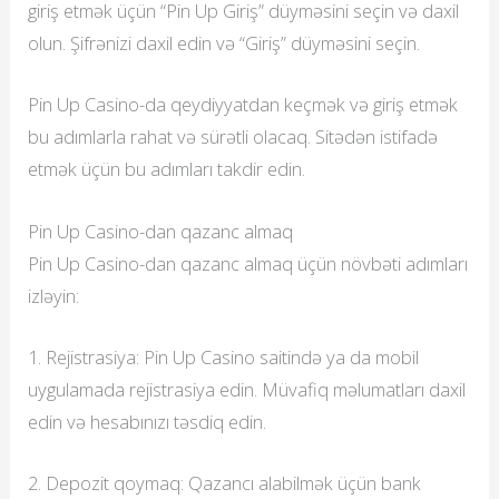
giriş etmək üçün “Pin Up Giriş” düyməsini seçin və daxil
olun. Şifrənizi daxil edin və “Giriş” düyməsini seçin.
Pin Up Casino-da qeydiyyatdan keçmək və giriş etmək
bu adımlarla rahat və sürətli olacaq. Sitədən istifadə
etmək üçün bu adımları takdir edin.
Pin Up Casino-dan qazanc almaq
Pin Up Casino-dan qazanc almaq üçün növbəti adımları
izləyin:
1. Rejistrasiya: Pin Up Casino saitində ya da mobil
uygulamada rejistrasiya edin. Müvafiq məlumatları daxil
edin və hesabınızı təsdiq edin.
2. Depozit qoymaq: Qazancı alabilmək üçün bank