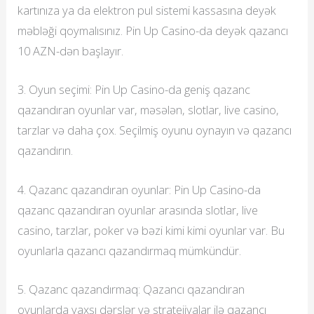
kartınıza ya da elektron pul sistemi kassasına deyək
məbləği qoymalısınız. Pin Up Casino-da deyək qazancı
10 AZN-dən başlayır.
3. Oyun seçimi: Pin Up Casino-da geniş qazanc
qazandıran oyunlar var, məsələn, slotlar, live casino,
tarzlar və daha çox. Seçilmiş oyunu oynayın və qazancı
qazandırın.
4. Qazanc qazandıran oyunlar: Pin Up Casino-da
qazanc qazandıran oyunlar arasında slotlar, live
casino, tarzlar, poker və bəzi kimi kimi oyunlar var. Bu
oyunlarla qazancı qazandırmaq mümkündür.
5. Qazanc qazandırmaq: Qazancı qazandıran
oyunlarda yaxşı dərslər və stratejiyalar ilə qazancı