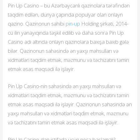
Pin Up Casino – bu Azərbaycanlı qazinolara tərəfindən
təqdim edilən, dünya çapında populyar olan onlayn
qazino. Qazinonun sahibi
pin-up
Holding şirkəti, 2014-
cü ilin yanayıqında təşkil edilib və daha sonra Pin Up
Casino adı altında onlayn qazinolara baxışa baxıb gələ
bilər. Qazinonun sahəsində ən yaxşı məhsulları və
xidmətləri təqdim etmək, məzmunu və təchizatını təmin
etmək əsas məqsədi ilə işləyir.
Pin Up Casino-nin sahəsində ən yaxşı məhsulları və
xidmətləri təqdim etmək, məzmunu və təchizatını təmin
etmək əsas məqsədi ilə işləyir. Qazinonun sahəsində ən
yaxşı məhsulları və xidmətləri təqdim etmək, məzmunu
və təchizatını təmin etmək əsas məqsədi ilə işləyir.
Pin Up Casino-dan istifadə üçün necə başlamalı?