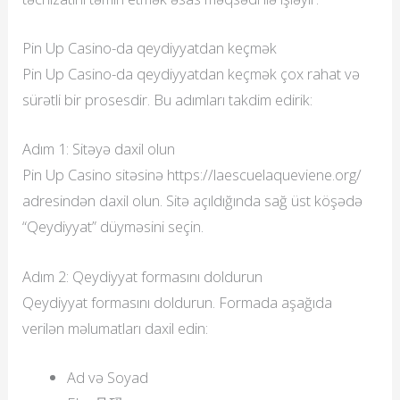
Pin Up Casino-da qeydiyyatdan keçmək
Pin Up Casino-da qeydiyyatdan keçmək çox rahat və
sürətli bir prosesdir. Bu adımları takdim edirik:
Adım 1: Sitəyə daxil olun
Pin Up Casino sitəsinə https://laescuelaqueviene.org/
adresindən daxil olun. Sitə açıldığında sağ üst köşədə
“Qeydiyyat” düyməsini seçin.
Adım 2: Qeydiyyat formasını doldurun
Qeydiyyat formasını doldurun. Formada aşağıda
verilən məlumatları daxil edin:
Ad və Soyad