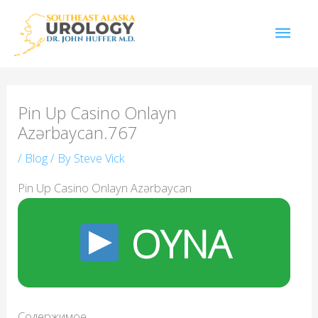
Skip
Mai
to
content
Men
Pin Up Casino Onlayn
Azərbaycan.767
/
Blog
/ By
Steve Vick
Pin Up Casino Onlayn Azərbaycan
OYNA
Содержимое