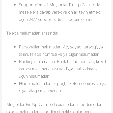
Support xidməti: Müştərilər Pin Up Casino-da
məsələlərə cavab verək və onları təyin etmək
üçün 24/7 support xidməti təqdim olunur.
Tələbə məlumatları arasında:
Personallar məlumatları: Ad, soyad, tərəqqiyyə
təlimi, tələbə nömrəsi və ya digər məlumatlar.
Banking məlumatları: Bank hesab nömrəsi, kredit
kartası məlumatları və ya digər mali xidmətlər
üçün məlumatlar.
Əlaqə məlumatları: E-poçt, telefon nömrəsi və ya
digər əlaqə məlumatları.
Müştərilər Pin Up Casino-da xidmətlərini təqdim edən
tələbə məlumatlarını təqdim etməklə, onlar oyun