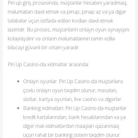
Pin up giriş prosesində, müştərilər hesabını yaradmaq,
məlumatları daxil etmək və pinup, pinap az və ya digər
tələbələr üçün istifadə edilən kodları daxil etmək
lazımdır. Bu proses, müştərilərin onlayn oyun oynayışını
kolaylaşdırır və onların məlumatlarının təmin edilə
biləcəyi güvənli bir ortam yaradır.
Pin Up Casino-da xidmətlər arasında:
Onlayn oyunlar: Pin Up Casino-da müştərilərə
çoxlu onlayn oyun təqdim olunur, məsələn,
slotlar, kartya oyunları, live casino və digərlər.
Banking xidmətləri: Pin Up Casino-da müştərilər
kredit kartalarından, bank hesablarından və ya
digər mali xidmətlərdən maaşları qazanmaq
üçün rahat bir banking sistem təqdim olunur.