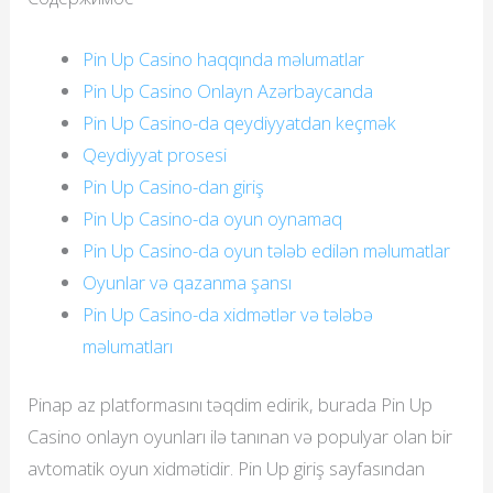
Pin Up Casino haqqında məlumatlar
Pin Up Casino Onlayn Azərbaycanda
Pin Up Casino-da qeydiyyatdan keçmək
Qeydiyyat prosesi
Pin Up Casino-dan giriş
Pin Up Casino-da oyun oynamaq
Pin Up Casino-da oyun tələb edilən məlumatlar
Oyunlar və qazanma şansı
Pin Up Casino-da xidmətlər və tələbə
məlumatları
Pinap az platformasını təqdim edirik, burada Pin Up
Casino onlayn oyunları ilə tanınan və populyar olan bir
avtomatik oyun xidmətidir. Pin Up giriş sayfasından