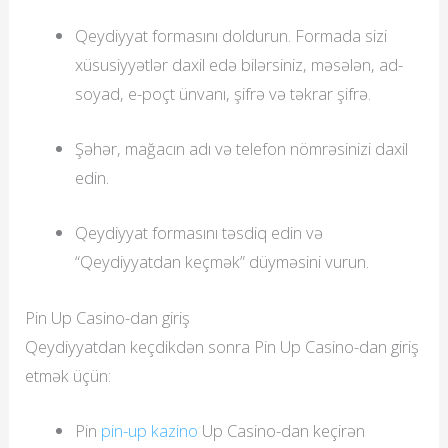
Qeydiyyat formasını doldurun. Formada sizi
xüsusiyyətlər daxil edə bilərsiniz, məsələn, ad-
soyad, e-poçt ünvanı, şifrə və təkrar şifrə.
Şəhər, mağacın adı və telefon nömrəsinizi daxil
edin.
Qeydiyyat formasını təsdiq edin və
“Qeydiyyatdan keçmək” düyməsini vurun.
Pin Up Casino-dan giriş
Qeydiyyatdan keçdikdən sonra Pin Up Casino-dan giriş
etmək üçün:
Pin
pin-up kazino
Up Casino-dan keçirən