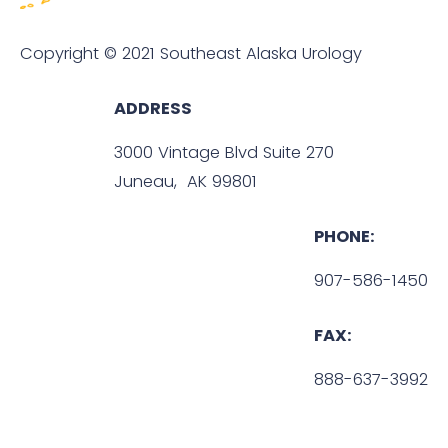
Copyright © 2021 Southeast Alaska Urology
ADDRESS
3000 Vintage Blvd Suite 270
Juneau, AK 99801
PHONE:
907-586-1450
FAX:
888-637-3992