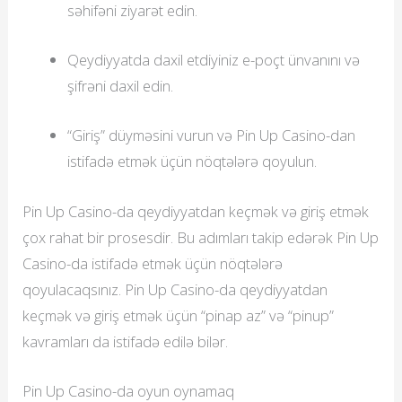
səhifəni ziyarət edin.
Qeydiyyatda daxil etdiyiniz e-poçt ünvanını və
şifrəni daxil edin.
“Giriş” düyməsini vurun və Pin Up Casino-dan
istifadə etmək üçün nöqtələrə qoyulun.
Pin Up Casino-da qeydiyyatdan keçmək və giriş etmək
çox rahat bir prosesdir. Bu adımları takip edərək Pin Up
Casino-da istifadə etmək üçün nöqtələrə
qoyulacaqsınız. Pin Up Casino-da qeydiyyatdan
keçmək və giriş etmək üçün “pinap az” və “pinup”
kavramları da istifadə edilə bilər.
Pin Up Casino-da oyun oynamaq