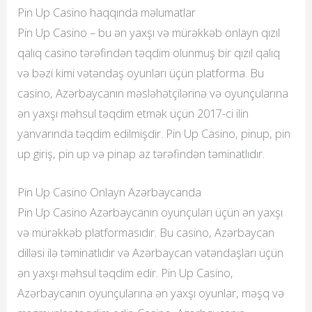
Pin Up Casino haqqında məlumatlar
Pin Up Casino – bu ən yaxşı və mürəkkəb onlayn qızıl
qalıq casino tərəfindən təqdim olunmuş bir qızıl qalıq
və bəzi kimi vətəndaş oyunları üçün platforma. Bu
casino, Azərbaycanın məsləhətçilərinə və oyunçularına
ən yaxşı məhsul təqdim etmək üçün 2017-ci ilin
yanvarında təqdim edilmişdir. Pin Up Casino, pinup, pin
up giriş, pin up və pinap az tərəfindən təminatlıdır.
Pin Up Casino Onlayn Azərbaycanda
Pin Up Casino Azərbaycanın oyunçuları üçün ən yaxşı
və mürəkkəb platformasıdır. Bu casino, Azərbaycan
dilləsi ilə təminatlıdır və Azərbaycan vətəndaşları üçün
ən yaxşı məhsul təqdim edir. Pin Up Casino,
Azərbaycanın oyunçularına ən yaxşı oyunlar, məşq və