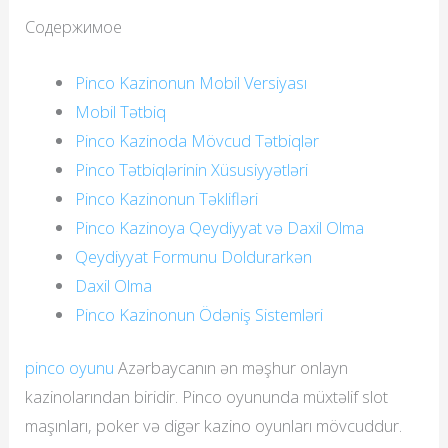
Содержимое
Pinco Kazinonun Mobil Versiyası
Mobil Tətbiq
Pinco Kazinoda Mövcud Tətbiqlər
Pinco Tətbiqlərinin Xüsusiyyətləri
Pinco Kazinonun Təklifləri
Pinco Kazinoya Qeydiyyat və Daxil Olma
Qeydiyyat Formunu Doldurarkən
Daxil Olma
Pinco Kazinonun Ödəniş Sistemləri
pinco oyunu
Azərbaycanın ən məşhur onlayn
kazinolarından biridir. Pinco oyununda müxtəlif slot
maşınları, poker və digər kazino oyunları mövcuddur.