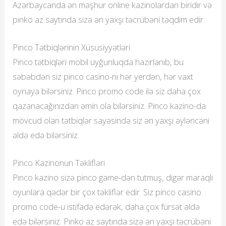
Azərbaycanda ən məşhur online kazinolardan biridir və
pınko az saytında sizə ən yaxşı təcrübəni təqdim edir.
Pinco Tətbiqlərinin Xüsusiyyətləri
Pinco tətbiqləri mobil uyğunluqda hazırlanıb, bu
səbəbdən siz pinco casino-nı hər yerdən, hər vaxt
oynaya bilərsiniz. Pinco promo code ilə siz daha çox
qazanacağınızdan əmin ola bilərsiniz. Pinco kazino-da
mövcud olan tətbiqlər sayəsində siz ən yaxşı əyləncəni
əldə edə bilərsiniz.
Pinco Kazinonun Təklifləri
Pinco kazino sizə pinco game-dən tutmuş, digər maraqlı
oyunlara qədər bir çox təkliflər edir. Siz pinco casino
promo code-u istifadə edərək, daha çox fürsət əldə
edə bilərsiniz. Pınko az saytında sizə ən yaxşı təcrübəni