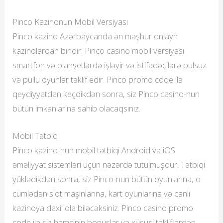
Pinco Kazinonun Mobil Versiyası
Pinco kazino Azərbaycanda ən məşhur onlayn
kazinolardan biridir. Pinco casino mobil versiyası
smartfon və planşetlərdə işləyir və istifadəçilərə pulsuz
və pullu oyunlar təklif edir. Pinco promo code ilə
qeydiyyatdan keçdikdən sonra, siz Pinco casino-nun
bütün imkanlarına sahib olacaqsınız.
Mobil Tətbiq
Pinco kazino-nun mobil tətbiqi Android və iOS
əməliyyat sistemləri üçün nəzərdə tutulmuşdur. Tətbiqi
yüklədikdən sonra, siz Pinco-nun bütün oyunlarına, o
cümlədən slot maşınlarına, kart oyunlarına və canlı
kazinoya daxil ola biləcəksiniz. Pinco casino promo
code ilə siz həmçinin bonuslar və xüsusi təkliflərdən