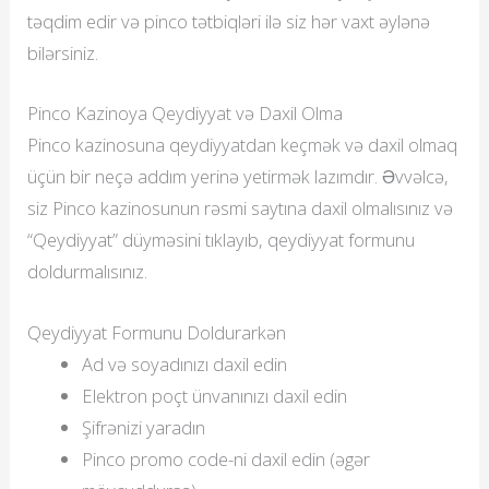
təqdim edir və pinco tətbiqləri ilə siz hər vaxt əylənə
bilərsiniz.
Pinco Kazinoya Qeydiyyat və Daxil Olma
Pinco kazinosuna qeydiyyatdan keçmək və daxil olmaq
üçün bir neçə addım yerinə yetirmək lazımdır. Əvvəlcə,
siz Pinco kazinosunun rəsmi saytına daxil olmalısınız və
“Qeydiyyat” düyməsini tıklayıb, qeydiyyat formunu
doldurmalısınız.
Qeydiyyat Formunu Doldurarkən
Ad və soyadınızı daxil edin
Elektron poçt ünvanınızı daxil edin
Şifrənizi yaradın
Pinco promo code-ni daxil edin (əgər