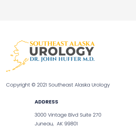
Copyright © 2021 Southeast Alaska Urology
ADDRESS
3000 Vintage Blvd Suite 270
Juneau, AK 99801