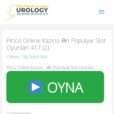
Skip
Mai
to
content
Men
Pinco Online Kazino Ən Populyar Slot
Oyunları.417 (2)
/
News
/ By
Steve Vick
Pinco Online Kazino – Ən Populyar Slot Oyunları
OYNA
Содержимое