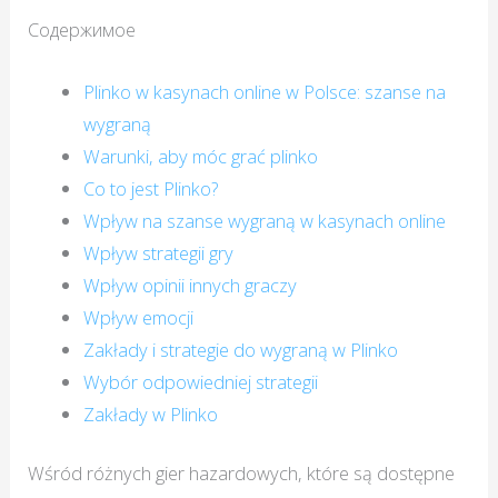
Содержимое
Plinko w kasynach online w Polsce: szanse na
wygraną
Warunki, aby móc grać plinko
Co to jest Plinko?
Wpływ na szanse wygraną w kasynach online
Wpływ strategii gry
Wpływ opinii innych graczy
Wpływ emocji
Zakłady i strategie do wygraną w Plinko
Wybór odpowiedniej strategii
Zakłady w Plinko
Wśród różnych gier hazardowych, które są dostępne