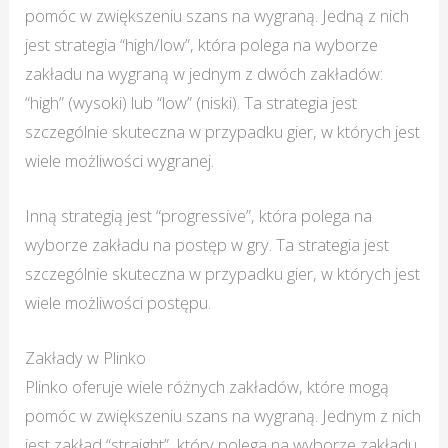
pomóc w zwiększeniu szans na wygraną. Jedną z nich
jest strategia “high/low”, która polega na wyborze
zakładu na wygraną w jednym z dwóch zakładów:
“high” (wysoki) lub “low” (niski). Ta strategia jest
szczególnie skuteczna w przypadku gier, w których jest
wiele możliwości wygranej.
Inną strategią jest “progressive”, która polega na
wyborze zakładu na postęp w gry. Ta strategia jest
szczególnie skuteczna w przypadku gier, w których jest
wiele możliwości postępu.
Zakłady w Plinko
Plinko oferuje wiele różnych zakładów, które mogą
pomóc w zwiększeniu szans na wygraną. Jednym z nich
jest zakład “straight”, który polega na wyborze zakładu