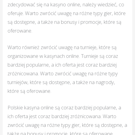
zdecydować się na kasyno online, należy wiedzieć, co
oferuje. Warto zwrócić uwagę na różne typy gier, które
są dostępne, a także na bonusy i promocje, które są
oferowane.
Warto również zwrócić uwagę na turnieje, które są
organizowane w kasynach online. Turnieje są coraz
bardziej popularne, a ich oferta jest coraz bardziej
zróżnicowana. Warto zwrócić uwagę na różne typy
turniejów, które są dostępne, a także na nagrody,
które są oferowane.
Polskie kasyna online są coraz bardziej popularne, a
ich oferta jest coraz bardziej zróżnicowana. Warto
zwrócić uwagę na różne typy gier, które są dostępne, a
także na bonusy i promocje, które są oferowane.