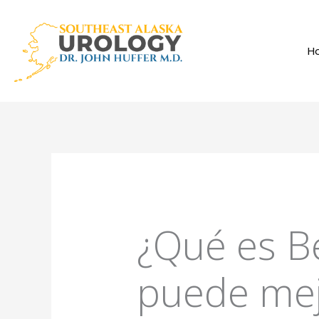
Skip
to
H
content
¿Qué es B
puede mej