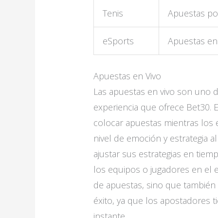
Tenis
Apuestas por
eSports
Apuestas en 
Apuestas en Vivo
Las apuestas en vivo son uno 
experiencia que ofrece Bet30. E
colocar apuestas mientras los 
nivel de emoción y estrategia 
ajustar sus estrategias en tie
los equipos o jugadores en el e
de apuestas, sino que también
éxito, ya que los apostadores t
instante.