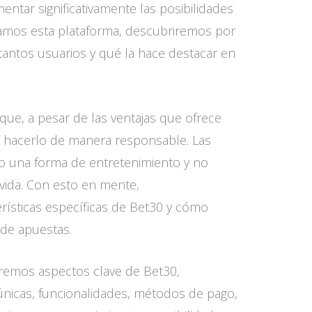
ntar significativamente las posibilidades
amos esta plataforma, descubriremos por
tantos usuarios y qué la hace destacar en
que, a pesar de las ventajas que ofrece
 hacerlo de manera responsable. Las
o una forma de entretenimiento y no
vida. Con esto en mente,
rísticas específicas de Bet30 y cómo
 de apuestas.
daremos aspectos clave de Bet30,
 únicas, funcionalidades, métodos de pago,