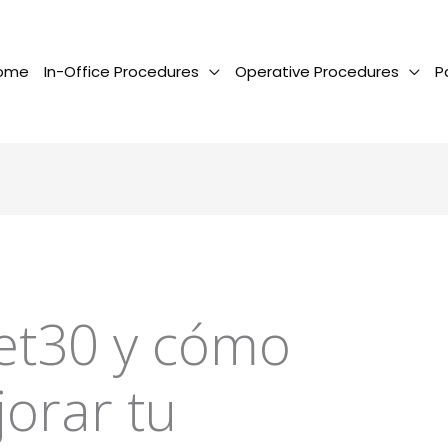
ome
In-Office Procedures
Operative Procedures
P
et30 y cómo
orar tu