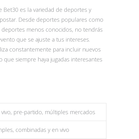
e Bet30 es la variedad de deportes y
apostar. Desde deportes populares como
ta deportes menos conocidos, no tendrás
ento que se ajuste a tus intereses.
liza constantemente para incluir nuevos
o que siempre haya jugadas interesantes
vivo, pre-partido, múltiples mercados
ples, combinadas y en vivo