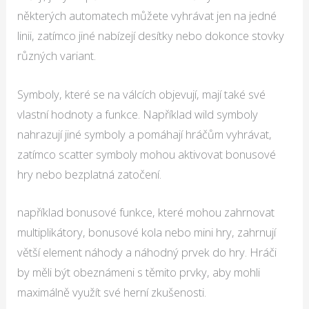
některých automatech můžete vyhrávat jen na jedné
linii, zatímco jiné nabízejí desítky nebo dokonce stovky
různých variant.
Symboly, které se na válcích objevují, mají také své
vlastní hodnoty a funkce. Například wild symboly
nahrazují jiné symboly a pomáhají hráčům vyhrávat,
zatímco scatter symboly mohou aktivovat bonusové
hry nebo bezplatná zatočení.
například bonusové funkce, které mohou zahrnovat
multiplikátory, bonusové kola nebo mini hry, zahrnují
větší element náhody a náhodný prvek do hry. Hráči
by měli být obeznámeni s těmito prvky, aby mohli
maximálně využít své herní zkušenosti.