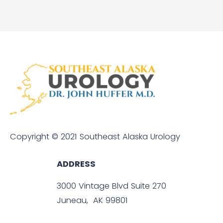
Copyright © 2021 Southeast Alaska Urology
ADDRESS
3000 Vintage Blvd Suite 270
Juneau, AK 99801