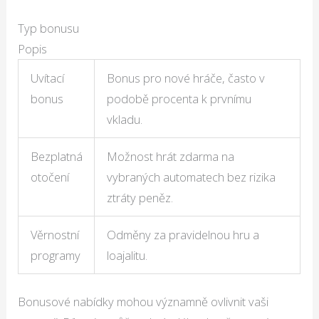
Typ bonusu
Popis
Uvítací
Bonus pro nové hráče, často v
bonus
podobě procenta k prvnímu
vkladu.
Bezplatná
Možnost hrát zdarma na
otočení
vybraných automatech bez rizika
ztráty peněz.
Věrnostní
Odměny za pravidelnou hru a
programy
loajalitu.
Bonusové nabídky mohou významně ovlivnit vaši