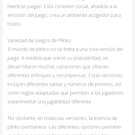
mientras juegan. Esta conexión social, añadida a la
emoción del juego, crea un ambiente acogedor para
todos.
Variedad de Juegos de Plinko
El mundo de plinko no se limita a una sola versión del
juego. A medida que creció su popularidad, se
desarrollaron muchas variaciones que ofrecen
diferentes enfoques y recompensas. Estas versiones
incluyen diferentes tablas y números de premios, así
como reglas adaptadas que permiten a los jugadores
experimentar una jugabilidad diferente.
No obstante, en todas las versiones, la esencia de
plinko permanece. Las diferentes opciones permiten