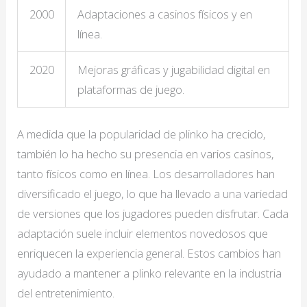
2000
Adaptaciones a casinos físicos y en
línea.
2020
Mejoras gráficas y jugabilidad digital en
plataformas de juego.
A medida que la popularidad de plinko ha crecido,
también lo ha hecho su presencia en varios casinos,
tanto físicos como en línea. Los desarrolladores han
diversificado el juego, lo que ha llevado a una variedad
de versiones que los jugadores pueden disfrutar. Cada
adaptación suele incluir elementos novedosos que
enriquecen la experiencia general. Estos cambios han
ayudado a mantener a plinko relevante en la industria
del entretenimiento.