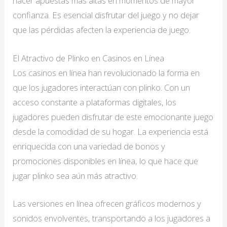
hacer apuestas más altas en momentos de mayor
confianza. Es esencial disfrutar del juego y no dejar
que las pérdidas afecten la experiencia de juego.
El Atractivo de Plinko en Casinos en Línea
Los casinos en línea han revolucionado la forma en
que los jugadores interactúan con plinko. Con un
acceso constante a plataformas digitales, los
jugadores pueden disfrutar de este emocionante juego
desde la comodidad de su hogar. La experiencia está
enriquecida con una variedad de bonos y
promociones disponibles en línea, lo que hace que
jugar plinko sea aún más atractivo.
Las versiones en línea ofrecen gráficos modernos y
sonidos envolventes, transportando a los jugadores a