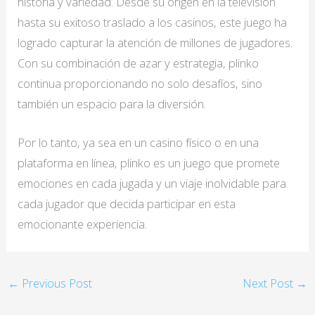
historia y variedad. Desde su origen en la televisión
hasta su exitoso traslado a los casinos, este juego ha
logrado capturar la atención de millones de jugadores.
Con su combinación de azar y estrategia, plinko
continua proporcionando no solo desafíos, sino
también un espacio para la diversión.
Por lo tanto, ya sea en un casino físico o en una
plataforma en línea, plinko es un juego que promete
emociones en cada jugada y un viaje inolvidable para
cada jugador que decida participar en esta
emocionante experiencia.
←
Previous Post
Next Post
→