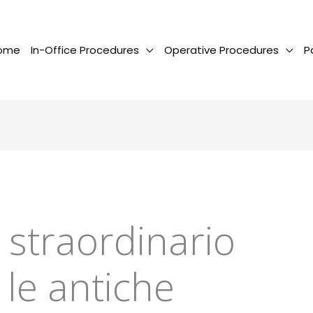
ome
In-Office Procedures
Operative Procedures
P
 straordinario
 le antiche