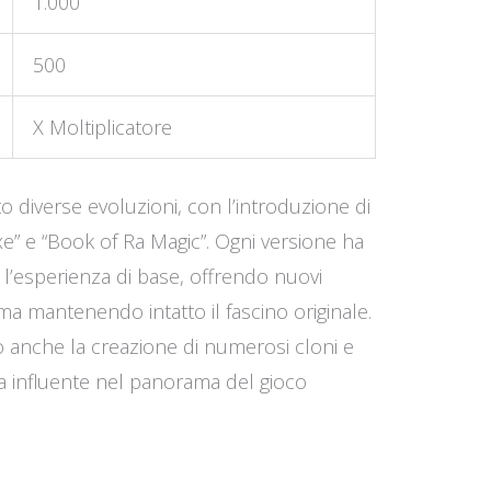
1.000
500
X Moltiplicatore
to diverse evoluzioni, con l’introduzione di
e” e “Book of Ra Magic”. Ogni versione ha
 l’esperienza di base, offrendo nuovi
ma mantenendo intatto il fascino originale.
to anche la creazione di numerosi cloni e
ia influente nel panorama del gioco