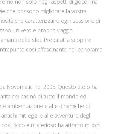
remo non solo negli aspetti di gioco, ma
egie che possono migliorare la vostra
iosità che caratterizzano ogni sessione di
tano un vero e proprio viaggio
 amanti delle slot. Preparati a scoprire
ntrapunto così affascinante nel panorama
 da Novomatic nel 2005. Questo titolo ha
ità nei casinò di tutto il mondo ed
ante ambientazione e alle dinamiche di
 antichi miti egizi e alle avventure degli
 così ricco e misterioso ha attratto milioni