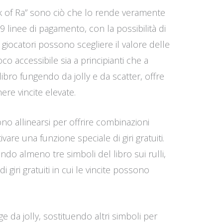
k of Ra” sono ciò che lo rende veramente
 9 linee di pagamento, con la possibilità di
giocatori possono scegliere il valore delle
co accessibile sia a principianti che a
 libro fungendo da jolly e da scatter, offre
ere vincite elevate.
ono allinearsi per offrire combinazioni
tivare una funzione speciale di giri gratuiti.
ndo almeno tre simboli del libro sui rulli,
i giri gratuiti in cui le vincite possono
ge da jolly, sostituendo altri simboli per