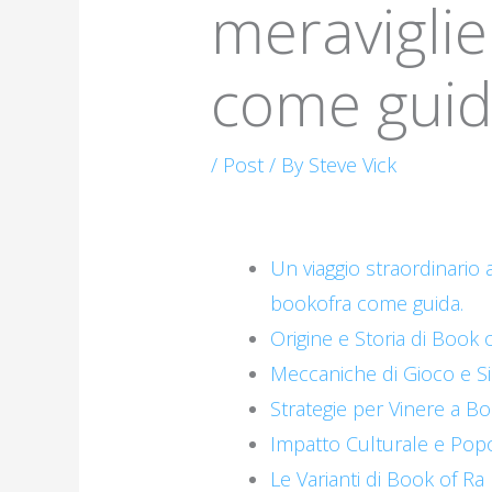
meravigli
come guid
/
Post
/ By
Steve Vick
Un viaggio straordinario 
bookofra come guida.
Origine e Storia di Book 
Meccaniche di Gioco e S
Strategie per Vinere a B
Impatto Culturale e Popo
Le Varianti di Book of Ra