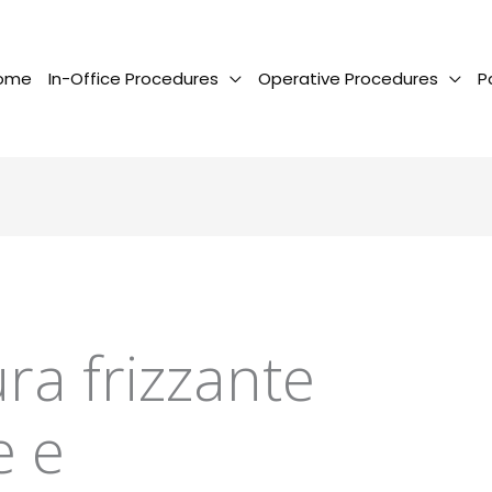
ome
In-Office Procedures
Operative Procedures
P
ra frizzante
e e