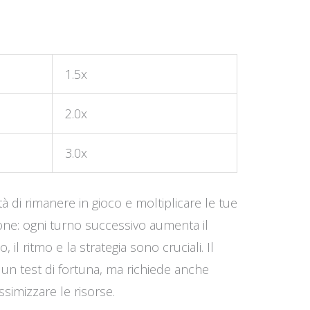
1.5x
2.0x
3.0x
lità di rimanere in gioco e moltiplicare le tue
ione: ogni turno successivo aumenta il
, il ritmo e la strategia sono cruciali. Il
un test di fortuna, ma richiede anche
ssimizzare le risorse.