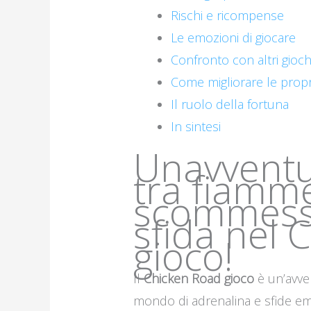
Rischi e ricompense
Le emozioni di giocare
Confronto con altri gioch
Come migliorare le propri
Il ruolo della fortuna
In sintesi
Unavventu
tra fiamm
scommesse
sfida nel 
gioco!
Il
Chicken Road gioco
è un’avven
mondo di adrenalina e sfide em