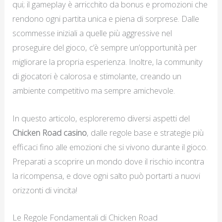
qui; il gameplay è arricchito da bonus e promozioni che
rendono ogni partita unica e piena di sorprese. Dalle
scommesse iniziali a quelle più aggressive nel
proseguire del gioco, c’è sempre un’opportunità per
migliorare la propria esperienza. Inoltre, la community
di giocatori è calorosa e stimolante, creando un
ambiente competitivo ma sempre amichevole.
In questo articolo, esploreremo diversi aspetti del
Chicken Road casino
, dalle regole base e strategie più
efficaci fino alle emozioni che si vivono durante il gioco.
Preparati a scoprire un mondo dove il rischio incontra
la ricompensa, e dove ogni salto può portarti a nuovi
orizzonti di vincita!
Le Regole Fondamentali di Chicken Road