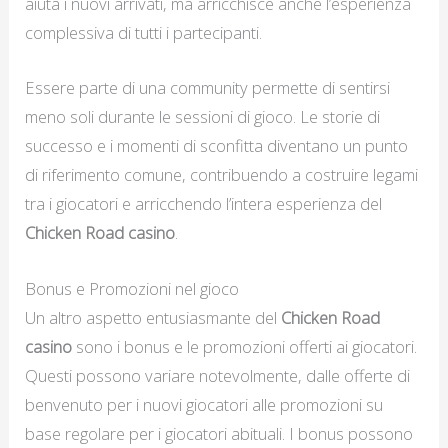
aiuta i nuovi arrivati, ma arricchisce anche l’esperienza
complessiva di tutti i partecipanti.
Essere parte di una community permette di sentirsi
meno soli durante le sessioni di gioco. Le storie di
successo e i momenti di sconfitta diventano un punto
di riferimento comune, contribuendo a costruire legami
tra i giocatori e arricchendo l’intera esperienza del
Chicken Road casino
.
Bonus e Promozioni nel gioco
Un altro aspetto entusiasmante del
Chicken Road
casino
sono i bonus e le promozioni offerti ai giocatori.
Questi possono variare notevolmente, dalle offerte di
benvenuto per i nuovi giocatori alle promozioni su
base regolare per i giocatori abituali. I bonus possono