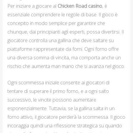
Per iniziare a giocare al
Chicken Road casino
, è
essenziale comprendere le regole di base. Il gioco è
concepito in modo semplice per garantire che
chiunque, dai principianti agli esperti, possa divertirsi. Il
giocatore controlla una gallina che deve saltare su
piattaforme rappresentate da forni. Ogni forno offre
una diversa somma di vincita, ma comporta anche un
rischio che aumenta man mano che si avanza nel gioco.
Ogni scommessa iniziale consente ai giocatori di
tentare di superare il primo forno, e a ogni salto
successivo, le vincite possono aumentare
esponenzialmente. Tuttavia, se la gallina salta in un
forno attivo, il giocatore perderà la scommessa. Il gioco
incoraggia quindi una riflessione strategica su quando