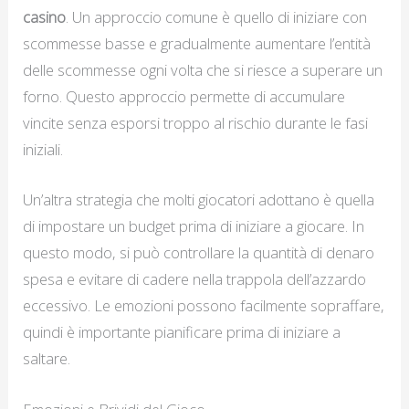
casino
. Un approccio comune è quello di iniziare con
scommesse basse e gradualmente aumentare l’entità
delle scommesse ogni volta che si riesce a superare un
forno. Questo approccio permette di accumulare
vincite senza esporsi troppo al rischio durante le fasi
iniziali.
Un’altra strategia che molti giocatori adottano è quella
di impostare un budget prima di iniziare a giocare. In
questo modo, si può controllare la quantità di denaro
spesa e evitare di cadere nella trappola dell’azzardo
eccessivo. Le emozioni possono facilmente sopraffare,
quindi è importante pianificare prima di iniziare a
saltare.