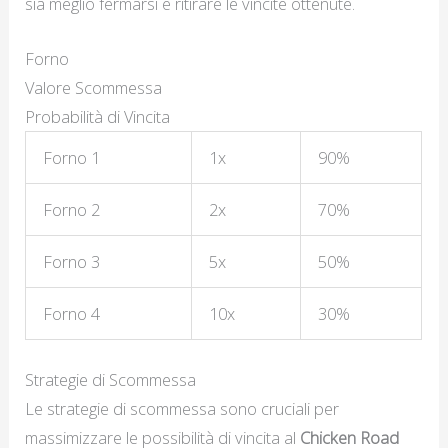
sia meglio fermarsi e ritirare le vincite ottenute.
Forno
Valore Scommessa
Probabilità di Vincita
Forno 1
1x
90%
Forno 2
2x
70%
Forno 3
5x
50%
Forno 4
10x
30%
Strategie di Scommessa
Le strategie di scommessa sono cruciali per
massimizzare le possibilità di vincita al
Chicken Road