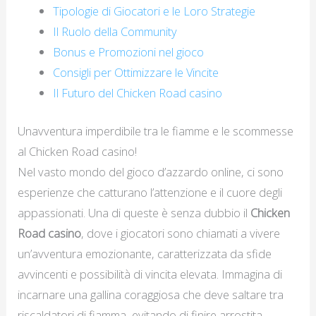
Tipologie di Giocatori e le Loro Strategie
Il Ruolo della Community
Bonus e Promozioni nel gioco
Consigli per Ottimizzare le Vincite
Il Futuro del Chicken Road casino
Unavventura imperdibile tra le fiamme e le scommesse
al Chicken Road casino!
Nel vasto mondo del gioco d’azzardo online, ci sono
esperienze che catturano l’attenzione e il cuore degli
appassionati. Una di queste è senza dubbio il
Chicken
Road casino
, dove i giocatori sono chiamati a vivere
un’avventura emozionante, caratterizzata da sfide
avvincenti e possibilità di vincita elevata. Immagina di
incarnare una gallina coraggiosa che deve saltare tra
riscaldatori di fiamma, evitando di finire arrostita.