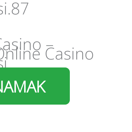
si.87
asino –
Online Casino
si
NAMAK