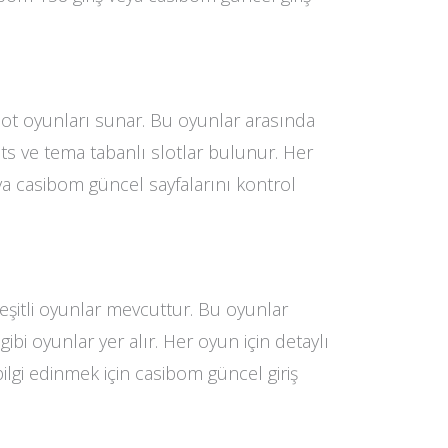
slot oyunları sunar. Bu oyunlar arasında
pots ve tema tabanlı slotlar bulunur. Her
eya casibom güncel sayfalarını kontrol
şitli oyunlar mevcuttur. Bu oyunlar
ibi oyunlar yer alır. Her oyun için detaylı
bilgi edinmek için casibom güncel giriş