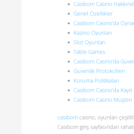
Casibom Casino Hakkında
Genel Özellikler
Casibom Casino’da Oyna
Kazino Oyunları
Slot Oyunları
Table Games
Casibom Casino’da Güvenl
Güvenlik Protokolleri
Koruma Politikaları
Casibom Casino’da Kayıt 
Casibom Casino Müşteri H
casibom
casino, oyunları çeşitlil
Casibom giriş sayfasından rahatç