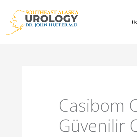
Skip
to
H
content
Casibom C
Güvenilir 