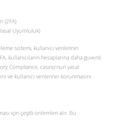
n (2FA)
Yasal Uyumluluk)
leme sistemi, kullanıcı verilerinin
 2FA, kullanıcıların hesaplarına daha güvenli
atory Compliance, casino’nun yasal
 ve kullanıcı verilerinin korunmasını
sı için çeşitli önlemleri alır. Bu