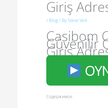
Giriş Adre
/
Blog
/ By
Steve Vick
Casibom C
Güvenilir 
Giriş Adre
OY
Содержимое