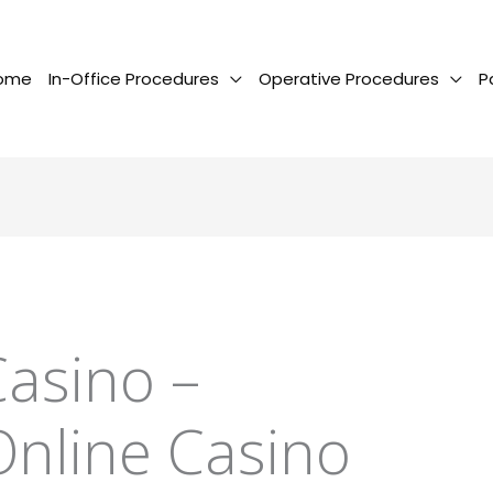
ome
In-Office Procedures
Operative Procedures
P
asino –
Online Casino